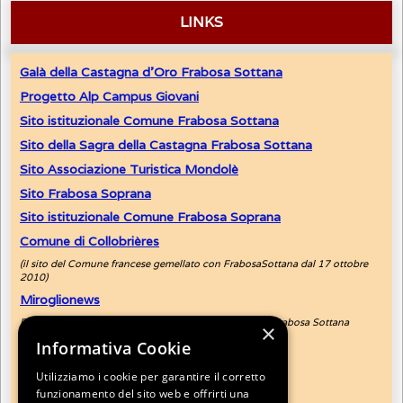
LINKS
Galà
della Castagna d'Oro Frabosa Sottana
Progetto Alp Campus Giovani
Sito istituzionale Comune Frabosa Sottana
Sito della Sagra della Castagna Frabosa Sottana
Sito Associazione Turistica Mondolè
Sito Frabosa Soprana
Sito istituzionale Comune Frabosa Soprana
Comune di Collobrières
(il sito del Comune francese gemellato con FrabosaSottana dal 17 ottobre
2010)
Miroglionews
Per conoscere Miroglio l'antico borgo del comune di Frabosa Sottana
×
ilmeteo.it
Informativa Cookie
(previsioni meteo di Frabosa Sottana)
Utilizziamo i cookie per garantire il corretto
hoteldellealpi.eu
funzionamento del sito web e offrirti una