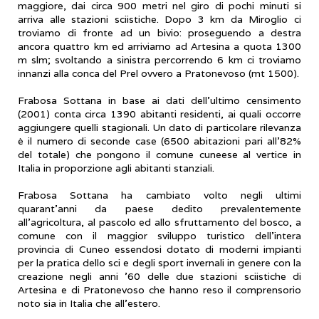
maggiore, dai circa 900 metri nel giro di pochi minuti si
arriva alle stazioni sciistiche. Dopo 3 km da Miroglio ci
troviamo di fronte ad un bivio: proseguendo a destra
ancora quattro km ed arriviamo ad Artesina a quota 1300
m slm; svoltando a sinistra percorrendo 6 km ci troviamo
innanzi alla conca del Prel ovvero a Pratonevoso (mt 1500).
Frabosa Sottana in base ai dati dell’ultimo censimento
(2001) conta circa 1390 abitanti residenti, ai quali occorre
aggiungere quelli stagionali. Un dato di particolare rilevanza
è il numero di seconde case (6500 abitazioni pari all’82%
del totale) che pongono il comune cuneese al vertice in
Italia in proporzione agli abitanti stanziali.
Frabosa Sottana ha cambiato volto negli ultimi
quarant’anni da paese dedito prevalentemente
all’agricoltura, al pascolo ed allo sfruttamento del bosco, a
comune con il maggior sviluppo turistico dell’intera
provincia di Cuneo essendosi dotato di moderni impianti
per la pratica dello sci e degli sport invernali in genere con la
creazione negli anni ’60 delle due stazioni sciistiche di
Artesina e di Pratonevoso che hanno reso il comprensorio
noto sia in Italia che all’estero.