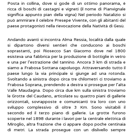
Posta in collina, dove si gode di un ottimo panorama, è
ricca di boschi di castagni e vigneti (il nome di Pianvignale
significa appunto pian della vigna) Nel periodo Natalizio si
può ammirare il celebre Presepe Vivente, con gli abitanti del
paese protagonisti nella rievocazione della Natività di Gesù.
Andando avanti si incontra Alma Ressia, località dalla quale
si dipartono diversi sentieri che conducono ai boschi
soprastanti, poi Riosecco San Giacomo dove nel 1800
esisteva una fabbrica per la produzione di bottiglie in vetro
e una per l’estrazione del tannino. Ancora 3 km di strada e
siamo a Frabosa Sottana capoluogo. Attraversando tutto il
paese lungo la via principale si giunge ad una rotonda.
Svoltando a sinistra dopo circa tre chilometri ci troviamo a
Frabosa Soprana, prendendo a destra si prosegue per l’alta
Valle Maudagna. Dopo circa due km sulla sinistra troviamo
le Grotte del Caudano, articolate su quattro piani di gallerie
orizzontali, sovrapposte e comunicanti tra loro con uno
sviluppo complessivo di oltre 3 Km. Sono visitabili il
secondo ed il terzo piano di gallerie. Le grotte furono
scoperte nel 1898 durante i lavori per la centrale elettrica di
Miroglio, altra frazione che ci appare dopo poche centinaia
di metri. La strada prosegue con un dislivello sempre