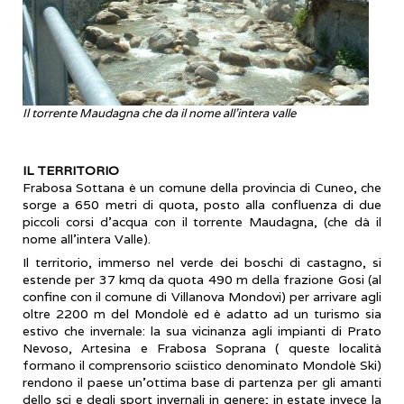
Il torrente Maudagna che da il nome all'intera valle
IL TERRITORIO
Frabosa Sottana è un comune della provincia di Cuneo, che
sorge a 650 metri di quota, posto alla confluenza di due
piccoli corsi d'acqua con il torrente Maudagna, (che dà il
nome all’intera Valle).
Il territorio, immerso nel verde dei boschi di castagno, si
estende per 37 kmq da quota 490 m della frazione Gosi (al
confine con il comune di Villanova Mondovi) per arrivare agli
oltre 2200 m del Mondolè ed è adatto ad un turismo sia
estivo che invernale: la sua vicinanza agli impianti di Prato
Nevoso, Artesina e Frabosa Soprana ( queste località
formano il comprensorio sciistico denominato Mondolè Ski)
rendono il paese un’ottima base di partenza per gli amanti
dello sci e degli sport invernali in genere; in estate invece la