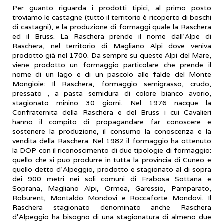
Per guanto riguarda i prodotti tipici, al primo posto
troviamo le castagne (tutto il territorio è ricoperto di boschi
di castagni), e la produzione di formaggi quale la Raschera
ed il Bruss. La Raschera prende il nome dall’Alpe di
Raschera, nel territorio di Magliano Alpi dove veniva
prodotto già nel 1700. Da sempre su queste Alpi del Mare,
viene prodotto un formaggio particolare che prende il
nome di un lago e di un pascolo alle falde del Monte
Mongioie: Il Raschera, formaggio semigrasso, crudo,
pressato , a pasta semidura di colore bianco avorio,
stagionato minino 30 giorni. Nel 1976 nacque la
Confraternita della Raschera e del Bruss i cui Cavalieri
hanno il compito di propagandare far conoscere e
sostenere la produzione, il consumo la conoscenza e la
vendita della Raschera. Nel 1982 il formaggio ha ottenuto
la DOP con il riconoscimento di due tipologie di formaggio:
quello che si può produrre in tutta la provincia di Cuneo e
quello detto d’Alpeggio, prodotto e stagionato al di sopra
dei 900 metri nei soli comuni di Frabosa Sottana e
Soprana, Magliano Alpi, Ormea, Garessio, Pamparato,
Roburent, Montaldo Mondovi e Roccaforte Mondovi. Il
Raschera stagionato denominato anche Raschera
d’Alpeggio ha bisogno di una stagionatura di almeno due