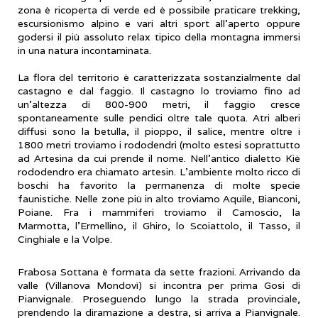
zona è ricoperta di verde ed è possibile praticare trekking,
escursionismo alpino e vari altri sport all’aperto oppure
godersi il più assoluto relax tipico della montagna immersi
in una natura incontaminata.
La flora del territorio è caratterizzata sostanzialmente dal
castagno e dal faggio. Il castagno lo troviamo fino ad
un'altezza di 800-900 metri, il faggio cresce
spontaneamente sulle pendici oltre tale quota. Atri alberi
diffusi sono la betulla, il pioppo, il salice, mentre oltre i
1800 metri troviamo i rododendri (molto estesi soprattutto
ad Artesina da cui prende il nome. Nell'antico dialetto Kiè
rododendro era chiamato artesin. L'ambiente molto ricco di
boschi ha favorito la permanenza di molte specie
faunistiche. Nelle zone più in alto troviamo Aquile, Bianconi,
Poiane.
Fra i mammiferi troviamo il Camoscio, la
Marmotta, l’Ermellino, il Ghiro, lo Scoiattolo, il Tasso, il
Cinghiale e la Volpe.
Frabosa Sottana è formata da sette frazioni. Arrivando da
valle (Villanova Mondovì) si incontra per prima Gosi di
Pianvignale. Proseguendo lungo la strada provinciale,
prendendo la diramazione a destra, si arriva a Pianvignale.