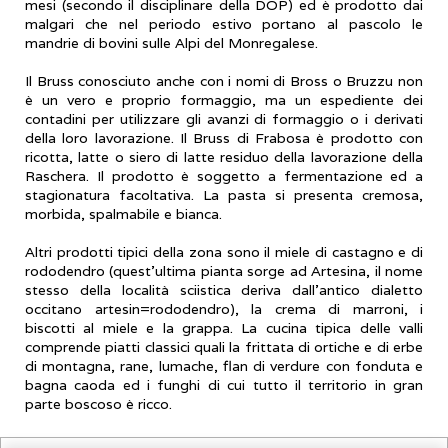
mesi (secondo il disciplinare della DOP) ed è prodotto dai
malgari che nel periodo estivo portano al pascolo le
mandrie di bovini sulle Alpi del Monregalese.
Il Bruss conosciuto anche con i nomi di Bross o Bruzzu non
è un vero e proprio formaggio, ma un espediente dei
contadini per utilizzare gli avanzi di formaggio o i derivati
della loro lavorazione. Il Bruss di Frabosa è prodotto con
ricotta, latte o siero di latte residuo della lavorazione della
Raschera. Il prodotto è soggetto a fermentazione ed a
stagionatura facoltativa. La pasta si presenta cremosa,
morbida, spalmabile e bianca.
Altri prodotti tipici della zona sono il miele di castagno e di
rododendro (quest’ultima pianta sorge ad Artesina, il nome
stesso della località sciistica deriva dall’antico dialetto
occitano artesin=rododendro), la crema di marroni, i
biscotti al miele e la grappa.
La cucina tipica delle valli
comprende piatti classici quali la frittata di ortiche e di erbe
di montagna, rane, lumache, flan di verdure con fonduta e
bagna caoda ed i funghi di cui tutto il territorio in gran
parte boscoso è ricco.