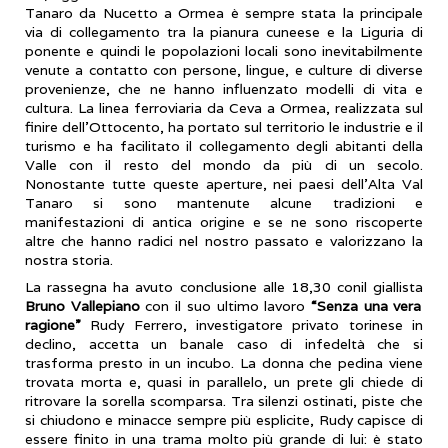
Tanaro da Nucetto a Ormea è sempre stata la principale
via di collegamento tra la pianura cuneese e la Liguria di
ponente e quindi le popolazioni locali sono inevitabilmente
venute a contatto con persone, lingue, e culture di diverse
provenienze, che ne hanno influenzato modelli di vita e
cultura. La linea ferroviaria da Ceva a Ormea, realizzata sul
finire dell’Ottocento, ha portato sul territorio le industrie e il
turismo e ha facilitato il collegamento degli abitanti della
Valle con il resto del mondo da più di un secolo.
Nonostante tutte queste aperture, nei paesi dell’Alta Val
Tanaro si sono mantenute alcune tradizioni e
manifestazioni di antica origine e se ne sono riscoperte
altre che hanno radici nel nostro passato e valorizzano la
nostra storia.
La rassegna ha avuto conclusione alle 18,30 conil giallista
Bruno Vallepiano
con il suo ultimo lavoro
“Senza una vera
ragione”
Rudy Ferrero, investigatore privato torinese in
declino, accetta un banale caso di infedeltà che si
trasforma presto in un incubo. La donna che pedina viene
trovata morta e, quasi in parallelo, un prete gli chiede di
ritrovare la sorella scomparsa. Tra silenzi ostinati, piste che
si chiudono e minacce sempre più esplicite, Rudy capisce di
essere finito in una trama molto più grande di lui: è stato