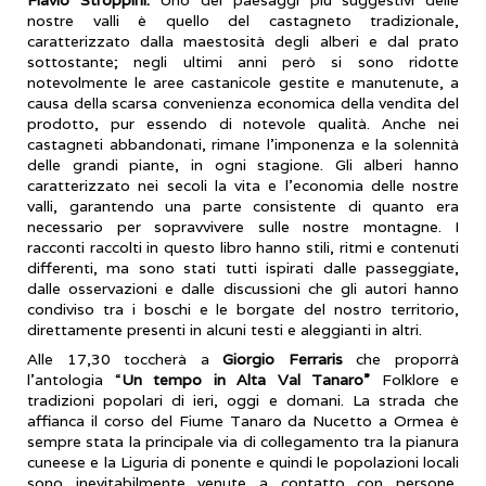
nostre valli è quello del castagneto tradizionale,
caratterizzato dalla maestosità degli alberi e dal prato
sottostante; negli ultimi anni però si sono ridotte
notevolmente le aree castanicole gestite e manutenute, a
causa della scarsa convenienza economica della vendita del
prodotto, pur essendo di notevole qualità. Anche nei
castagneti abbandonati, rimane l’imponenza e la solennità
delle grandi piante, in ogni stagione. Gli alberi hanno
caratterizzato nei secoli la vita e l’economia delle nostre
valli, garantendo una parte consistente di quanto era
necessario per sopravvivere sulle nostre montagne. I
racconti raccolti in questo libro hanno stili, ritmi e contenuti
differenti, ma sono stati tutti ispirati dalle passeggiate,
dalle osservazioni e dalle discussioni che gli autori hanno
condiviso tra i boschi e le borgate del nostro territorio,
direttamente presenti in alcuni testi e aleggianti in altri.
Alle 17,30 toccherà a
Giorgio Ferraris
che proporrà
l’antologia “
Un tempo in Alta Val Tanaro”
Folklore e
tradizioni popolari di ieri, oggi e domani. La strada che
affianca il corso del Fiume Tanaro da Nucetto a Ormea è
sempre stata la principale via di collegamento tra la pianura
cuneese e la Liguria di ponente e quindi le popolazioni locali
sono inevitabilmente venute a contatto con persone,