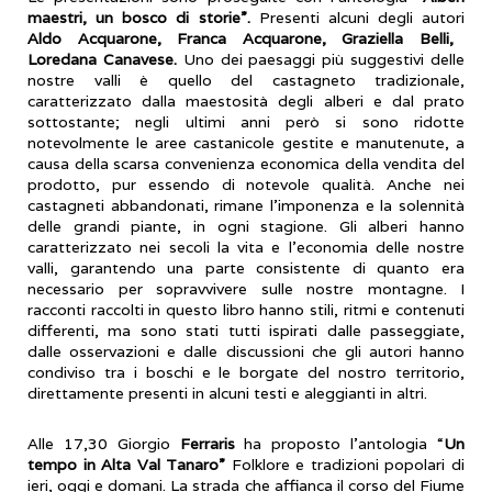
maestri, un bosco di storie”.
Presenti alcuni degli autori
Aldo Acquarone, Franca Acquarone, Graziella Belli,
Loredana Canavese.
Uno dei paesaggi più suggestivi delle
nostre valli è quello del castagneto tradizionale,
caratterizzato dalla maestosità degli alberi e dal prato
sottostante; negli ultimi anni però si sono ridotte
notevolmente le aree castanicole gestite e manutenute, a
causa della scarsa convenienza economica della vendita del
prodotto, pur essendo di notevole qualità. Anche nei
castagneti abbandonati, rimane l’imponenza e la solennità
delle grandi piante, in ogni stagione. Gli alberi hanno
caratterizzato nei secoli la vita e l’economia delle nostre
valli, garantendo una parte consistente di quanto era
necessario per sopravvivere sulle nostre montagne. I
racconti raccolti in questo libro hanno stili, ritmi e contenuti
differenti, ma sono stati tutti ispirati dalle passeggiate,
dalle osservazioni e dalle discussioni che gli autori hanno
condiviso tra i boschi e le borgate del nostro territorio,
direttamente presenti in alcuni testi e aleggianti in altri.
Alle 17,30 Giorgio
Ferraris
ha proposto l’antologia “
Un
tempo in Alta Val Tanaro”
Folklore e tradizioni popolari di
ieri, oggi e domani. La strada che affianca il corso del Fiume