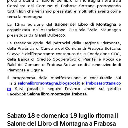
proprio stand al Salone del libro di montagna nella Sala
Consiliare del Comune di Frabosa Sottana proponendo
tutti i libri che verranno presentati e molti altri aventi come
tema la montagna.
La 12ma edizione del
Salone del Libro di Montagna
è
organizzata dall’Associazione Culturale Valle Maudagna
presieduta da
Gianni Dulbecco
.
La rassegna gode dei patrocini della Regione Piemonte,
della Provincia di Cuneo e del Comune di Frabosa Sottana.
Si avvale dell’importante contributo della Fondazione CRC,
della Banca di Credito Cooperativo di Pianfei e Rocca de
Baldi del Comune di Frabosa Sottana e di alcune aziende di
Piemonte e Liguria.
Il programma della manifestazione è consultabile sui
siti
salonelibromontagna.blogspot.it
e
frabosasottana.co
m
Sarà possibile seguire l’evento anche sul profilo
Facebook
Salone libro montagna frabosa.
Sabato 18 e domenica 19 luglio ritorna il
Salone del Libro di Montagna a Frabosa