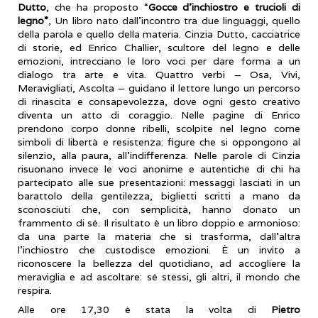
Dutto
, che ha proposto “
Gocce d’inchiostro e trucioli di
legno”
, Un libro nato dall’incontro tra due linguaggi, quello
della parola e quello della materia. Cinzia Dutto, cacciatrice
di storie, ed Enrico Challier, scultore del legno e delle
emozioni, intrecciano le loro voci per dare forma a un
dialogo tra arte e vita. Quattro verbi – Osa, Vivi,
Meravigliati, Ascolta – guidano il lettore lungo un percorso
di rinascita e consapevolezza, dove ogni gesto creativo
diventa un atto di coraggio. Nelle pagine di Enrico
prendono corpo donne ribelli, scolpite nel legno come
simboli di libertà e resistenza: figure che si oppongono al
silenzio, alla paura, all’indifferenza. Nelle parole di Cinzia
risuonano invece le voci anonime e autentiche di chi ha
partecipato alle sue presentazioni: messaggi lasciati in un
barattolo della gentilezza, biglietti scritti a mano da
sconosciuti che, con semplicità, hanno donato un
frammento di sé. Il risultato è un libro doppio e armonioso:
da una parte la materia che si trasforma, dall’altra
l’inchiostro che custodisce emozioni. È un invito a
riconoscere la bellezza del quotidiano, ad accogliere la
meraviglia e ad ascoltare: sé stessi, gli altri, il mondo che
respira.
Alle ore 17,30 è stata la volta di
Pietro