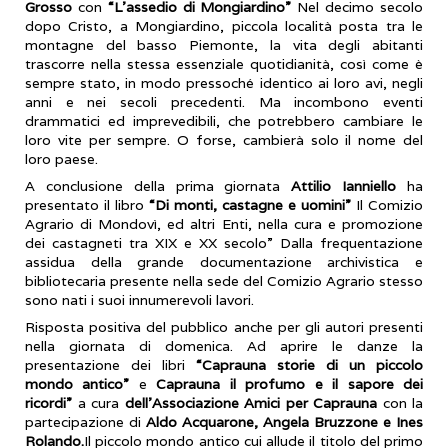
Grosso
con
“L’assedio di Mongiardino”
Nel decimo secolo
dopo Cristo, a Mongiardino, piccola località posta tra le
montagne del basso Piemonte, la vita degli abitanti
trascorre nella stessa essenziale quotidianità, così come è
sempre stato, in modo pressoché identico ai loro avi, negli
anni e nei secoli precedenti. Ma incombono eventi
drammatici ed imprevedibili, che potrebbero cambiare le
loro vite per sempre. O forse, cambierà solo il nome del
loro paese.
A conclusione della prima giornata
Attilio Ianniello
ha
presentato il libro
“Di monti, castagne e uomini”
Il Comizio
Agrario di Mondovì, ed altri Enti, nella cura e promozione
dei castagneti tra XIX e XX secolo” Dalla frequentazione
assidua della grande documentazione archivistica e
bibliotecaria presente nella sede del Comizio Agrario stesso
sono nati i suoi innumerevoli lavori.
Risposta positiva del pubblico anche per gli autori presenti
nella giornata di domenica. Ad aprire le danze la
presentazione dei libri
“Caprauna storie di un piccolo
mondo antico”
e
Caprauna il profumo e il sapore dei
ricordi”
a cura
dell’Associazione Amici per Caprauna
con la
partecipazione di
Aldo Acquarone, Angela Bruzzone e Ines
Rolando.
Il piccolo mondo antico cui allude il titolo del primo