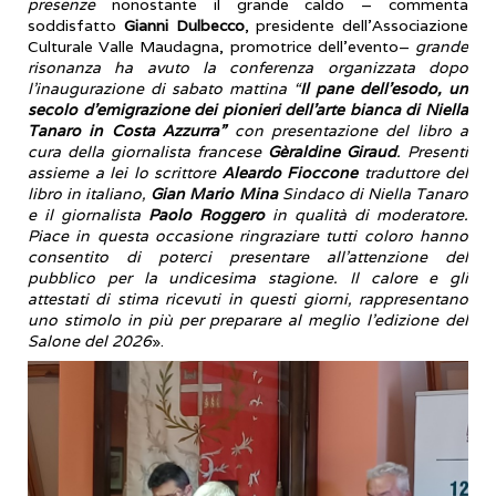
presenze
nonostante il grande caldo – commenta
soddisfatto
Gianni Dulbecco
, presidente dell’Associazione
Culturale Valle Maudagna, promotrice dell’evento–
grande
risonanza ha avuto la conferenza organizzata dopo
l’inaugurazione di sabato mattina “
Il pane dell’esodo, un
secolo d’emigrazione dei pionieri dell’arte bianca di Niella
Tanaro in Costa Azzurra”
con presentazione del libro a
cura della giornalista francese
Gèraldine Giraud
. Presenti
assieme a lei lo scrittore
Aleardo Fioccone
traduttore del
libro in italiano,
Gian Mario Mina
Sindaco di Niella Tanaro
e il giornalista
Paolo Roggero
in qualità di moderatore.
Piace in questa occasione ringraziare tutti coloro hanno
consentito di poterci presentare all’attenzione del
pubblico per la undicesima stagione. Il calore e gli
attestati di stima ricevuti in questi giorni, rappresentano
uno stimolo in più per preparare al meglio l’edizione del
Salone del 2026
».