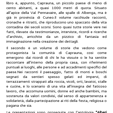
libro è, appunto, Caprauna, un piccolo paese di meno di
cento abitanti, a quasi 1000 metri di quota. Situato
all'apice della Val Pennavaire, alle spalle di Albenga, ma è
già in provincia di Cuneo.Il volume racchiude racconti,
cronache e ritratti, che riproducono uno spaccato della vita
contadina dei secoli scorsi. Sono quasi tutte storie vere nei
fatti, rilevate da testimonianze, interviste, ricordi e ricerche
d'archivio, arricchite da un pizzico di fantasia ed
immaginazione nella creazione dei dettagli.
Il secondo è un volume di storie che vedono come
protagonista la comunità di Caprauna, così come
emergono dai ricordi di chi le ha vissute o le ha sentite
raccontare all'interno della propria casa, con riferimenti
puntuali ai luoghi, alle persone e ad accadimenti specifici del
paese.Nei racconti il paesaggio, fatto di monti e boschi
segnati da sentieri spesso gelati ed impervi, di
terrazzamenti strappati alla roccia, vicoli, orti, lavatoi, stalle
e cucine, è lo scenario di una vita all'insegna del faticoso
lavoro, che accomuna uomini, donne ed anche bambini, ma
sostenuta da valori condivisi, dal senso di appartenenza e
solidarietà, dalla partecipazione ai riti della festa, religiosa o
pagana che sia.
Le presentazioni sono proseguite con l’antologia
“Alberi