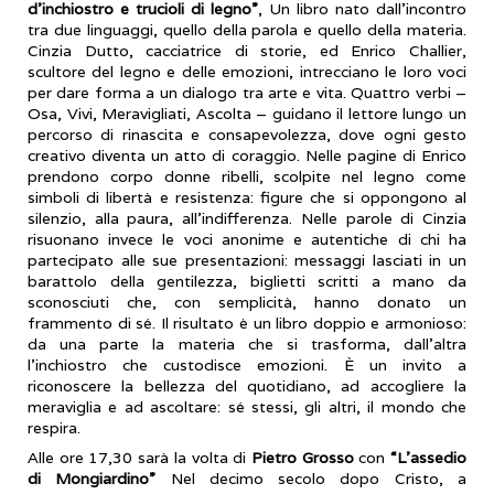
d’inchiostro e trucioli di legno”
, Un libro nato dall’incontro
tra due linguaggi, quello della parola e quello della materia.
Cinzia Dutto, cacciatrice di storie, ed Enrico Challier,
scultore del legno e delle emozioni, intrecciano le loro voci
per dare forma a un dialogo tra arte e vita. Quattro verbi –
Osa, Vivi, Meravigliati, Ascolta – guidano il lettore lungo un
percorso di rinascita e consapevolezza, dove ogni gesto
creativo diventa un atto di coraggio. Nelle pagine di Enrico
prendono corpo donne ribelli, scolpite nel legno come
simboli di libertà e resistenza: figure che si oppongono al
silenzio, alla paura, all’indifferenza. Nelle parole di Cinzia
risuonano invece le voci anonime e autentiche di chi ha
partecipato alle sue presentazioni: messaggi lasciati in un
barattolo della gentilezza, biglietti scritti a mano da
sconosciuti che, con semplicità, hanno donato un
frammento di sé. Il risultato è un libro doppio e armonioso:
da una parte la materia che si trasforma, dall’altra
l’inchiostro che custodisce emozioni. È un invito a
riconoscere la bellezza del quotidiano, ad accogliere la
meraviglia e ad ascoltare: sé stessi, gli altri, il mondo che
respira.
Alle ore 17,30 sarà la volta di
Pietro Grosso
con
“L’assedio
di Mongiardino”
Nel decimo secolo dopo Cristo, a