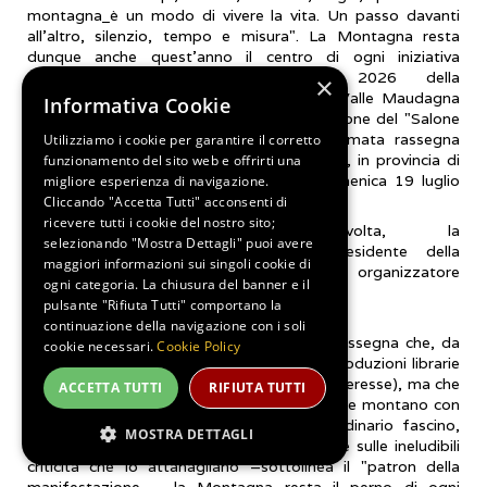
montagna
è un modo di vivere la vita. Un passo davanti
all'altro, silenzio, tempo e misura". La Montagna resta
dunque anche quest’anno il centro di ogni iniziativa
promossa nell’ambito dell’edizione 2026 della
×
manifestazione. L'Associazione Culturale Valle Maudagna
Informativa Cookie
annuncia l'organizzazione della 12ma edizione del "Salone
del Libro di Montagna", popolare e rinomata rassegna
Utilizziamo i cookie per garantire il corretto
culturale in programma a Frabosa Sottana, in provincia di
funzionamento del sito web e offrirti una
Cuneo, nelle giornate di sabato 18 e domenica 19 luglio
migliore esperienza di navigazione.
prossimi.
Cliccando "Accetta Tutti" acconsenti di
ricevere tutti i cookie del nostro sito;
Grande, ancora una volta, la
selezionando "Mostra Dettagli" puoi avere
soddisfazione di Gianni Dulbecco, presidente della
maggiori informazioni sui singoli cookie di
Associazione Culturale Valle Maudagna e organizzatore
ogni categoria. La chiusura del banner e il
dell'evento.
pulsante "Rifiuta Tutti" comportano la
continuazione della navigazione con i soli
«Ogni anno una candelina in più per una rassegna che, da
cookie necessari.
Cookie Policy
sempre, dirige lo sguardo verso le nuove produzioni librarie
(che non sono poche e tutte di notevole interesse), ma che
ACCETTA TUTTI
RIFIUTA TUTTI
è attenta a tutto ciò che riguarda l'ambiente montano con
le sue innumerevoli bellezze, il suo straordinario fascino,
MOSTRA DETTAGLI
ponendo però anche particolare attenzione sulle ineludibili
criticità che lo attanagliano –sottolinea il "patron della
manifestazione – la Montagna resta il perno di ogni