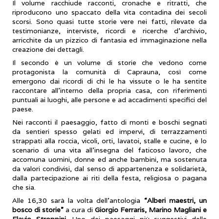
Il volume racchiude racconti, cronache e ritratti, che
riproducono uno spaccato della vita contadina dei secoli
scorsi. Sono quasi tutte storie vere nei fatti, rilevate da
testimonianze, interviste, ricordi e ricerche d'archivio,
arricchite da un pizzico di fantasia ed immaginazione nella
creazione dei dettagli.
Il secondo è un volume di storie che vedono come
protagonista la comunità di Caprauna, così come
emergono dai ricordi di chi le ha vissute o le ha sentite
raccontare all'interno della propria casa, con riferimenti
puntuali ai luoghi, alle persone e ad accadimenti specifici del
paese.
Nei racconti il paesaggio, fatto di monti e boschi segnati
da sentieri spesso gelati ed impervi, di terrazzamenti
strappati alla roccia, vicoli, orti, lavatoi, stalle e cucine, è lo
scenario di una vita all'insegna del faticoso lavoro, che
accomuna uomini, donne ed anche bambini, ma sostenuta
da valori condivisi, dal senso di appartenenza e solidarietà,
dalla partecipazione ai riti della festa, religiosa o pagana
che sia.
Alle 16,30 sarà la volta dell’antologia
“Alberi maestri, un
bosco di storie”
a cura di
Giorgio Ferraris, Marino Magliani e
Flavio Stroppini.
Uno dei paesaggi più suggestivi delle