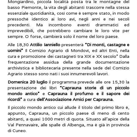
Mongiardino, piccola località posta tra le montagne del
basso Piemonte, la vita degli abitanti trascorre nella stessa
essenziale quotidianità, così come è sempre stato, in modo
pressoché identico ai loro avi, negli anni e nei secoli
precedenti. Ma incombono eventi drammatici ed
imprevedibili, che potrebbero cambiare le loro vite per
sempre. O forse, cambierà solo il nome del loro paese.
Alle 18,30
Attilio Ianniello
presenterà
“Di monti, castagne e
uomini”
Il Comizio Agrario di Mondovì, ed altri Enti, nella
cura e promozione dei castagneti tra XIX e XX secolo” Dalla
frequentazione assidua della grande documentazione
archivistica e bibliotecaria presente nella sede del Comizio
Agrario stesso sono nati i suoi innumerevoli lavori.
Domenica 20 luglio
il programma prevede alle ore 15,30 la
presentazione dei libri
“Caprauna storie di un piccolo
mondo antico”
e
Caprauna il profumo e il sapore dei
ricordi”
a cura
dell’Associazione Amici per Caprauna.
Il piccolo mondo antico cui allude il titolo del primo libro è,
appunto, Caprauna, un piccolo paese di meno di cento
abitanti, a quasi 1000 metri di quota. Situato all'apice della
Val Pennavaire, alle spalle di Albenga, ma è già in provincia
di Cuneo.