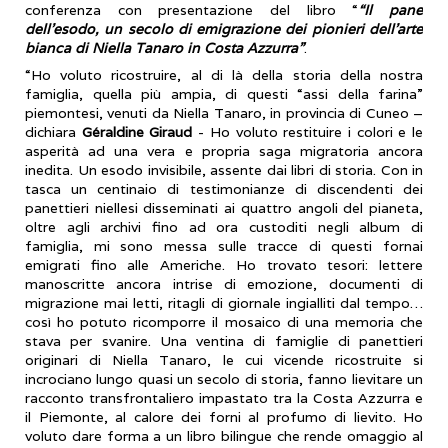
conferenza con presentazione del libro “
“Il pane
dell’esodo, un secolo di emigrazione dei pionieri dell’arte
bianca di Niella Tanaro in Costa Azzurra”
.
“Ho voluto ricostruire, al di là della storia della nostra
famiglia, quella più ampia, di questi “assi della farina”
piemontesi, venuti da Niella Tanaro, in provincia di Cuneo –
dichiara
Géraldine Giraud
- Ho voluto restituire i colori e le
asperità ad una vera e propria saga migratoria ancora
inedita. Un esodo invisibile, assente dai libri di storia. Con in
tasca un centinaio di testimonianze di discendenti dei
panettieri niellesi disseminati ai quattro angoli del pianeta,
oltre agli archivi fino ad ora custoditi negli album di
famiglia, mi sono messa sulle tracce di questi fornai
emigrati fino alle Americhe. Ho trovato tesori: lettere
manoscritte ancora intrise di emozione, documenti di
migrazione mai letti, ritagli di giornale ingialliti dal tempo…
così ho potuto ricomporre il mosaico di una memoria che
stava per svanire. Una ventina di famiglie di panettieri
originari di Niella Tanaro, le cui vicende ricostruite si
incrociano lungo quasi un secolo di storia, fanno lievitare un
racconto transfrontaliero impastato tra la Costa Azzurra e
il Piemonte, al calore dei forni al profumo di lievito. Ho
voluto dare forma a un libro bilingue che rende omaggio al