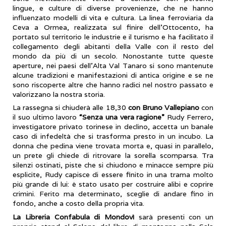
lingue, e culture di diverse provenienze, che ne hanno
influenzato modelli di vita e cultura. La linea ferroviaria da
Ceva a Ormea, realizzata sul finire dell’Ottocento, ha
portato sul territorio le industrie e il turismo e ha facilitato il
collegamento degli abitanti della Valle con il resto del
mondo da più di un secolo. Nonostante tutte queste
aperture, nei paesi dell’Alta Val Tanaro si sono mantenute
alcune tradizioni e manifestazioni di antica origine e se ne
sono riscoperte altre che hanno radici nel nostro passato e
valorizzano la nostra storia.
La rassegna si chiuderà alle 18,30
con Bruno Vallepiano
con
il suo ultimo lavoro
“Senza una vera ragione”
Rudy Ferrero,
investigatore privato torinese in declino, accetta un banale
caso di infedeltà che si trasforma presto in un incubo. La
donna che pedina viene trovata morta e, quasi in parallelo,
un prete gli chiede di ritrovare la sorella scomparsa. Tra
silenzi ostinati, piste che si chiudono e minacce sempre più
esplicite, Rudy capisce di essere finito in una trama molto
più grande di lui: è stato usato per costruire alibi e coprire
crimini. Ferito ma determinato, sceglie di andare fino in
fondo, anche a costo della propria vita.
La Libreria Confabula di Mondovì
sarà presenti con un