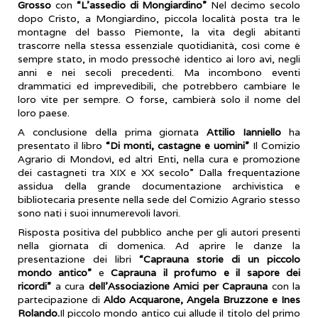
Grosso
con
“L’assedio di Mongiardino”
Nel decimo secolo
dopo Cristo, a Mongiardino, piccola località posta tra le
montagne del basso Piemonte, la vita degli abitanti
trascorre nella stessa essenziale quotidianità, così come è
sempre stato, in modo pressoché identico ai loro avi, negli
anni e nei secoli precedenti. Ma incombono eventi
drammatici ed imprevedibili, che potrebbero cambiare le
loro vite per sempre. O forse, cambierà solo il nome del
loro paese.
A conclusione della prima giornata
Attilio Ianniello
ha
presentato il libro
“Di monti, castagne e uomini”
Il Comizio
Agrario di Mondovì, ed altri Enti, nella cura e promozione
dei castagneti tra XIX e XX secolo” Dalla frequentazione
assidua della grande documentazione archivistica e
bibliotecaria presente nella sede del Comizio Agrario stesso
sono nati i suoi innumerevoli lavori.
Risposta positiva del pubblico anche per gli autori presenti
nella giornata di domenica. Ad aprire le danze la
presentazione dei libri
“Caprauna storie di un piccolo
mondo antico”
e
Caprauna il profumo e il sapore dei
ricordi”
a cura
dell’Associazione Amici per Caprauna
con la
partecipazione di
Aldo Acquarone, Angela Bruzzone e Ines
Rolando.
Il piccolo mondo antico cui allude il titolo del primo