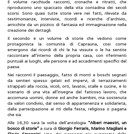
Il volume racchiude racconti, cronache e ritratti, che
riproducono uno spaccato della vita contadina dei secoli
scorsi. Sono quasi tutte storie vere nei fatti, rilevate da
testimonianze, interviste, ricordi e ricerche d'archivio,
arricchite da un pizzico di fantasia ed immaginazione nella
creazione dei dettagli.
Il secondo è un volume di storie che vedono come
protagonista la comunità di Caprauna, così come
emergono dai ricordi di chi le ha vissute o le ha sentite
raccontare all'interno della propria casa, con riferimenti
puntuali ai luoghi, alle persone e ad accadimenti specifici del
paese.
Nei racconti il paesaggio, fatto di monti e boschi segnati
da sentieri spesso gelati ed impervi, di terrazzamenti
strappati alla roccia, vicoli, orti, lavatoi, stalle e cucine, è lo
scenario di una vita all'insegna del faticoso lavoro, che
accomuna uomini, donne ed anche bambini, ma sostenuta
da valori condivisi, dal senso di appartenenza e solidarietà,
dalla partecipazione ai riti della festa, religiosa o pagana
che sia.
Alle 16,30 sarà la volta dell’antologia
“Alberi maestri, un
bosco di storie”
a cura di
Giorgio Ferraris, Marino Magliani e
Flavio Stroppini.
Uno dei paesaggi più suggestivi delle