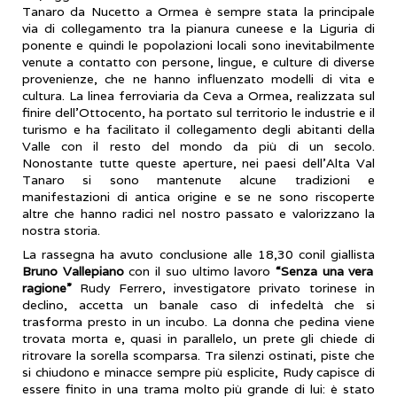
Tanaro da Nucetto a Ormea è sempre stata la principale
via di collegamento tra la pianura cuneese e la Liguria di
ponente e quindi le popolazioni locali sono inevitabilmente
venute a contatto con persone, lingue, e culture di diverse
provenienze, che ne hanno influenzato modelli di vita e
cultura. La linea ferroviaria da Ceva a Ormea, realizzata sul
finire dell’Ottocento, ha portato sul territorio le industrie e il
turismo e ha facilitato il collegamento degli abitanti della
Valle con il resto del mondo da più di un secolo.
Nonostante tutte queste aperture, nei paesi dell’Alta Val
Tanaro si sono mantenute alcune tradizioni e
manifestazioni di antica origine e se ne sono riscoperte
altre che hanno radici nel nostro passato e valorizzano la
nostra storia.
La rassegna ha avuto conclusione alle 18,30 conil giallista
Bruno Vallepiano
con il suo ultimo lavoro
“Senza una vera
ragione”
Rudy Ferrero, investigatore privato torinese in
declino, accetta un banale caso di infedeltà che si
trasforma presto in un incubo. La donna che pedina viene
trovata morta e, quasi in parallelo, un prete gli chiede di
ritrovare la sorella scomparsa. Tra silenzi ostinati, piste che
si chiudono e minacce sempre più esplicite, Rudy capisce di
essere finito in una trama molto più grande di lui: è stato