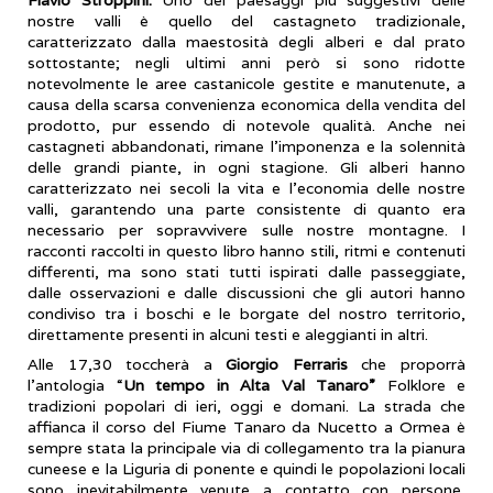
nostre valli è quello del castagneto tradizionale,
caratterizzato dalla maestosità degli alberi e dal prato
sottostante; negli ultimi anni però si sono ridotte
notevolmente le aree castanicole gestite e manutenute, a
causa della scarsa convenienza economica della vendita del
prodotto, pur essendo di notevole qualità. Anche nei
castagneti abbandonati, rimane l’imponenza e la solennità
delle grandi piante, in ogni stagione. Gli alberi hanno
caratterizzato nei secoli la vita e l’economia delle nostre
valli, garantendo una parte consistente di quanto era
necessario per sopravvivere sulle nostre montagne. I
racconti raccolti in questo libro hanno stili, ritmi e contenuti
differenti, ma sono stati tutti ispirati dalle passeggiate,
dalle osservazioni e dalle discussioni che gli autori hanno
condiviso tra i boschi e le borgate del nostro territorio,
direttamente presenti in alcuni testi e aleggianti in altri.
Alle 17,30 toccherà a
Giorgio Ferraris
che proporrà
l’antologia “
Un tempo in Alta Val Tanaro”
Folklore e
tradizioni popolari di ieri, oggi e domani. La strada che
affianca il corso del Fiume Tanaro da Nucetto a Ormea è
sempre stata la principale via di collegamento tra la pianura
cuneese e la Liguria di ponente e quindi le popolazioni locali
sono inevitabilmente venute a contatto con persone,