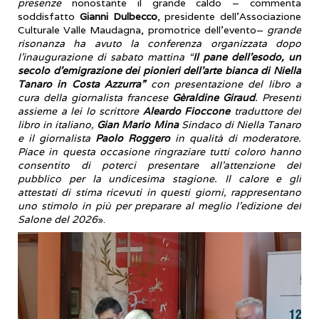
presenze
nonostante il grande caldo – commenta
soddisfatto
Gianni Dulbecco
, presidente dell’Associazione
Culturale Valle Maudagna, promotrice dell’evento–
grande
risonanza ha avuto la conferenza organizzata dopo
l’inaugurazione di sabato mattina “
Il pane dell’esodo, un
secolo d’emigrazione dei pionieri dell’arte bianca di Niella
Tanaro in Costa Azzurra”
con presentazione del libro a
cura della giornalista francese
Gèraldine Giraud
. Presenti
assieme a lei lo scrittore
Aleardo Fioccone
traduttore del
libro in italiano,
Gian Mario Mina
Sindaco di Niella Tanaro
e il giornalista
Paolo Roggero
in qualità di moderatore.
Piace in questa occasione ringraziare tutti coloro hanno
consentito di poterci presentare all’attenzione del
pubblico per la undicesima stagione. Il calore e gli
attestati di stima ricevuti in questi giorni, rappresentano
uno stimolo in più per preparare al meglio l’edizione del
Salone del 2026
».