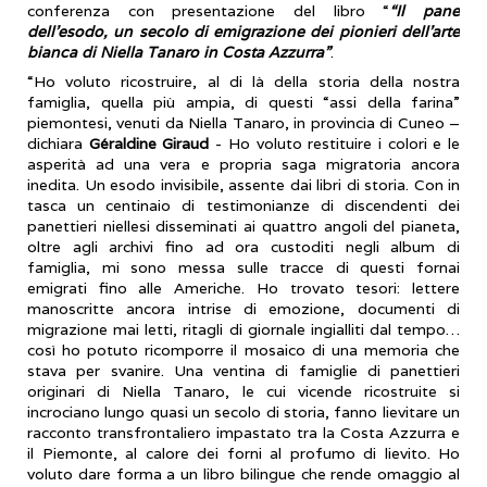
conferenza con presentazione del libro “
“Il pane
dell’esodo, un secolo di emigrazione dei pionieri dell’arte
bianca di Niella Tanaro in Costa Azzurra”
.
“Ho voluto ricostruire, al di là della storia della nostra
famiglia, quella più ampia, di questi “assi della farina”
piemontesi, venuti da Niella Tanaro, in provincia di Cuneo –
dichiara
Géraldine Giraud
- Ho voluto restituire i colori e le
asperità ad una vera e propria saga migratoria ancora
inedita. Un esodo invisibile, assente dai libri di storia. Con in
tasca un centinaio di testimonianze di discendenti dei
panettieri niellesi disseminati ai quattro angoli del pianeta,
oltre agli archivi fino ad ora custoditi negli album di
famiglia, mi sono messa sulle tracce di questi fornai
emigrati fino alle Americhe. Ho trovato tesori: lettere
manoscritte ancora intrise di emozione, documenti di
migrazione mai letti, ritagli di giornale ingialliti dal tempo…
così ho potuto ricomporre il mosaico di una memoria che
stava per svanire. Una ventina di famiglie di panettieri
originari di Niella Tanaro, le cui vicende ricostruite si
incrociano lungo quasi un secolo di storia, fanno lievitare un
racconto transfrontaliero impastato tra la Costa Azzurra e
il Piemonte, al calore dei forni al profumo di lievito. Ho
voluto dare forma a un libro bilingue che rende omaggio al