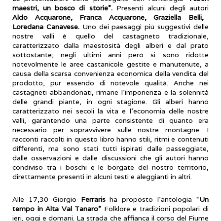
maestri, un bosco di storie”.
Presenti alcuni degli autori
Aldo Acquarone, Franca Acquarone, Graziella Belli,
Loredana Canavese.
Uno dei paesaggi più suggestivi delle
nostre valli è quello del castagneto tradizionale,
caratterizzato dalla maestosità degli alberi e dal prato
sottostante; negli ultimi anni però si sono ridotte
notevolmente le aree castanicole gestite e manutenute, a
causa della scarsa convenienza economica della vendita del
prodotto, pur essendo di notevole qualità. Anche nei
castagneti abbandonati, rimane l’imponenza e la solennità
delle grandi piante, in ogni stagione. Gli alberi hanno
caratterizzato nei secoli la vita e l’economia delle nostre
valli, garantendo una parte consistente di quanto era
necessario per sopravvivere sulle nostre montagne. I
racconti raccolti in questo libro hanno stili, ritmi e contenuti
differenti, ma sono stati tutti ispirati dalle passeggiate,
dalle osservazioni e dalle discussioni che gli autori hanno
condiviso tra i boschi e le borgate del nostro territorio,
direttamente presenti in alcuni testi e aleggianti in altri.
Alle 17,30 Giorgio
Ferraris
ha proposto l’antologia “
Un
tempo in Alta Val Tanaro”
Folklore e tradizioni popolari di
ieri, oggi e domani. La strada che affianca il corso del Fiume