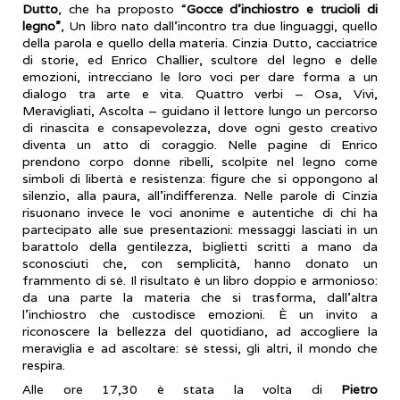
Dutto
, che ha proposto “
Gocce d’inchiostro e trucioli di
legno”
, Un libro nato dall’incontro tra due linguaggi, quello
della parola e quello della materia. Cinzia Dutto, cacciatrice
di storie, ed Enrico Challier, scultore del legno e delle
emozioni, intrecciano le loro voci per dare forma a un
dialogo tra arte e vita. Quattro verbi – Osa, Vivi,
Meravigliati, Ascolta – guidano il lettore lungo un percorso
di rinascita e consapevolezza, dove ogni gesto creativo
diventa un atto di coraggio. Nelle pagine di Enrico
prendono corpo donne ribelli, scolpite nel legno come
simboli di libertà e resistenza: figure che si oppongono al
silenzio, alla paura, all’indifferenza. Nelle parole di Cinzia
risuonano invece le voci anonime e autentiche di chi ha
partecipato alle sue presentazioni: messaggi lasciati in un
barattolo della gentilezza, biglietti scritti a mano da
sconosciuti che, con semplicità, hanno donato un
frammento di sé. Il risultato è un libro doppio e armonioso:
da una parte la materia che si trasforma, dall’altra
l’inchiostro che custodisce emozioni. È un invito a
riconoscere la bellezza del quotidiano, ad accogliere la
meraviglia e ad ascoltare: sé stessi, gli altri, il mondo che
respira.
Alle ore 17,30 è stata la volta di
Pietro