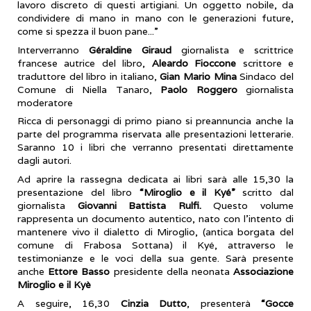
lavoro discreto di questi artigiani. Un oggetto nobile, da
condividere di mano in mano con le generazioni future,
come si spezza il buon pane...”
Interverranno
Géraldine Giraud
giornalista e scrittrice
francese autrice del libro,
Aleardo Fioccone
scrittore e
traduttore del libro in italiano,
Gian Mario Mina
Sindaco del
Comune di Niella Tanaro,
Paolo Roggero
giornalista
moderatore
Ricca di personaggi di primo piano si preannuncia anche la
parte del programma riservata alle presentazioni letterarie.
Saranno 10 i libri che verranno presentati direttamente
dagli autori.
Ad aprire la rassegna dedicata ai libri sarà alle 15,30 la
presentazione del libro
“Miroglio e il Kyé”
scritto dal
giornalista
Giovanni Battista Rulfi.
Questo volume
rappresenta un documento autentico, nato con l’intento di
mantenere vivo il dialetto di Miroglio, (antica borgata del
comune di Frabosa Sottana) il Kyé, attraverso le
testimonianze e le voci della sua gente. Sarà presente
anche
Ettore Basso
presidente della neonata
Associazione
Miroglio e il Kyè
A seguire, 16,30
Cinzia Dutto
, presenterà
“Gocce