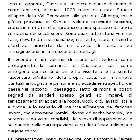
libro è, appunto, Caprauna, un piccolo paese di meno di
cento abitanti, a quasi 1000 metri di quota. Situato
all'apice della Val Pennavaire, alle spalle di Albenga, ma è
già in provincia di Cuneo.Il volume racchiude racconti,
cronache e ritratti, che riproducono uno spaccato della vita
contadina dei secoli scorsi. Sono quasi tutte storie vere nei
fatti, rilevate da testimonianze, interviste, ricordi e ricerche
d'archivio, arricchite da un pizzico di fantasia ed
immaginazione nella creazione dei dettagli.
Il secondo è un volume di storie che vedono come
protagonista la comunità di Caprauna, così come
emergono dai ricordi di chi le ha vissute o le ha sentite
raccontare all'interno della propria casa, con riferimenti
puntuali ai luoghi, alle persone e ad accadimenti specifici del
paese.Nei racconti il paesaggio, fatto di monti e boschi
segnati da sentieri spesso gelati ed impervi, di
terrazzamenti strappati alla roccia, vicoli, orti, lavatoi, stalle
e cucine, è lo scenario di una vita all'insegna del faticoso
lavoro, che accomuna uomini, donne ed anche bambini, ma
sostenuta da valori condivisi, dal senso di appartenenza e
solidarietà, dalla partecipazione ai riti della festa, religiosa o
pagana che sia.
Le presentazioni sono proseguite con l’antologia
“Alberi