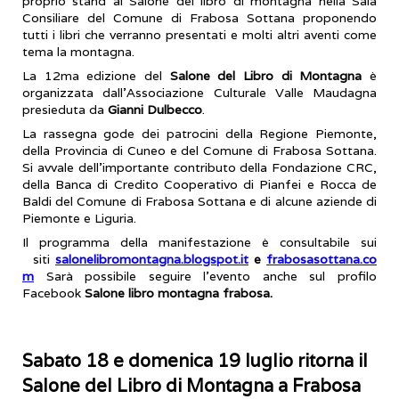
proprio stand al Salone del libro di montagna nella Sala
Consiliare del Comune di Frabosa Sottana proponendo
tutti i libri che verranno presentati e molti altri aventi come
tema la montagna.
La 12ma edizione del
Salone del Libro di Montagna
è
organizzata dall’Associazione Culturale Valle Maudagna
presieduta da
Gianni Dulbecco
.
La rassegna gode dei patrocini della Regione Piemonte,
della Provincia di Cuneo e del Comune di Frabosa Sottana.
Si avvale dell’importante contributo della Fondazione CRC,
della Banca di Credito Cooperativo di Pianfei e Rocca de
Baldi del Comune di Frabosa Sottana e di alcune aziende di
Piemonte e Liguria.
Il programma della manifestazione è consultabile sui
siti
salonelibromontagna.blogspot.it
e
frabosasottana.co
m
Sarà possibile seguire l’evento anche sul profilo
Facebook
Salone libro montagna frabosa.
Sabato 18 e domenica 19 luglio ritorna il
Salone del Libro di Montagna a Frabosa