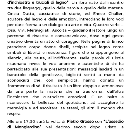
d’inchiostro e trucioli di legno”
, Un libro nato dall’incontro
tra due linguaggi, quello della parola e quello della materia.
Cinzia Dutto, cacciatrice di storie, ed Enrico Challier,
scultore del legno e delle emozioni, intrecciano le loro voci
per dare forma a un dialogo tra arte e vita. Quattro verbi –
Osa, Vivi, Meravigliati, Ascolta – guidano il lettore lungo un
percorso di rinascita e consapevolezza, dove ogni gesto
creativo diventa un atto di coraggio. Nelle pagine di Enrico
prendono corpo donne ribelli, scolpite nel legno come
simboli di libertà e resistenza: figure che si oppongono al
silenzio, alla paura, all’indifferenza. Nelle parole di Cinzia
risuonano invece le voci anonime e autentiche di chi ha
partecipato alle sue presentazioni: messaggi lasciati in un
barattolo della gentilezza, biglietti scritti a mano da
sconosciuti che, con semplicità, hanno donato un
frammento di sé. Il risultato è un libro doppio e armonioso:
da una parte la materia che si trasforma, dall’altra
l’inchiostro che custodisce emozioni. È un invito a
riconoscere la bellezza del quotidiano, ad accogliere la
meraviglia e ad ascoltare: sé stessi, gli altri, il mondo che
respira.
Alle ore 17,30 sarà la volta di
Pietro Grosso
con
“L’assedio
di Mongiardino”
Nel decimo secolo dopo Cristo, a