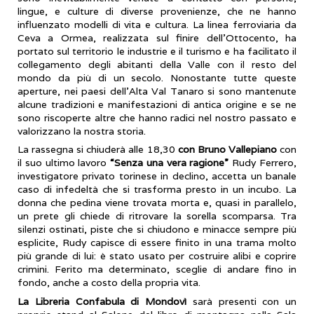
lingue, e culture di diverse provenienze, che ne hanno
influenzato modelli di vita e cultura. La linea ferroviaria da
Ceva a Ormea, realizzata sul finire dell’Ottocento, ha
portato sul territorio le industrie e il turismo e ha facilitato il
collegamento degli abitanti della Valle con il resto del
mondo da più di un secolo. Nonostante tutte queste
aperture, nei paesi dell’Alta Val Tanaro si sono mantenute
alcune tradizioni e manifestazioni di antica origine e se ne
sono riscoperte altre che hanno radici nel nostro passato e
valorizzano la nostra storia.
La rassegna si chiuderà alle 18,30
con Bruno Vallepiano
con
il suo ultimo lavoro
“Senza una vera ragione”
Rudy Ferrero,
investigatore privato torinese in declino, accetta un banale
caso di infedeltà che si trasforma presto in un incubo. La
donna che pedina viene trovata morta e, quasi in parallelo,
un prete gli chiede di ritrovare la sorella scomparsa. Tra
silenzi ostinati, piste che si chiudono e minacce sempre più
esplicite, Rudy capisce di essere finito in una trama molto
più grande di lui: è stato usato per costruire alibi e coprire
crimini. Ferito ma determinato, sceglie di andare fino in
fondo, anche a costo della propria vita.
La Libreria Confabula di Mondovì
sarà presenti con un