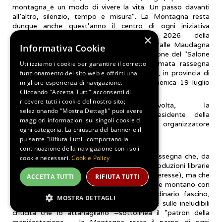
montagna
è un modo di vivere la vita. Un passo davanti
all'altro, silenzio, tempo e misura". La Montagna resta
dunque anche quest’anno il centro di ogni iniziativa
promossa nell’ambito dell’edizione 2026 della
×
manifestazione. L'Associazione Culturale Valle Maudagna
Informativa Cookie
annuncia l'organizzazione della 12ma edizione del "Salone
del Libro di Montagna", popolare e rinomata rassegna
Utilizziamo i cookie per garantire il corretto
culturale in programma a Frabosa Sottana, in provincia di
funzionamento del sito web e offrirti una
Cuneo, nelle giornate di sabato 18 e domenica 19 luglio
migliore esperienza di navigazione.
prossimi.
Cliccando "Accetta Tutti" acconsenti di
ricevere tutti i cookie del nostro sito;
Grande, ancora una volta, la
selezionando "Mostra Dettagli" puoi avere
soddisfazione di Gianni Dulbecco, presidente della
maggiori informazioni sui singoli cookie di
Associazione Culturale Valle Maudagna e organizzatore
ogni categoria. La chiusura del banner e il
dell'evento.
pulsante "Rifiuta Tutti" comportano la
continuazione della navigazione con i soli
«Ogni anno una candelina in più per una rassegna che, da
cookie necessari.
Cookie Policy
sempre, dirige lo sguardo verso le nuove produzioni librarie
(che non sono poche e tutte di notevole interesse), ma che
ACCETTA TUTTI
RIFIUTA TUTTI
è attenta a tutto ciò che riguarda l'ambiente montano con
le sue innumerevoli bellezze, il suo straordinario fascino,
MOSTRA DETTAGLI
ponendo però anche particolare attenzione sulle ineludibili
criticità che lo attanagliano –sottolinea il "patron della
manifestazione – la Montagna resta il perno di ogni