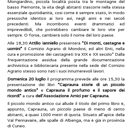
Mongiardino, piccola località posta tra le montagne del
basso Piemonte, la vita degli abitanti trascorre nella stessa
essenziale quotidianità, così come è sempre stato, in modo
pressoché identico ai loro avi, negli anni e nei secoli
precedenti. Ma incombono eventi drammatici ed
imprevedibili, che potrebbero cambiare le loro vite per
sempre. O forse, cambierà solo il nome del loro paese.
Alle 18,30
Attilio Ianniello
presenterà
“Di monti, castagne e
uomini”
Il Comizio Agrario di Mondovì, ed altri Enti, nella
cura e promozione dei castagneti tra XIX e XX secolo” Dalla
frequentazione assidua della grande documentazione
archivistica e bibliotecaria presente nella sede del Comizio
Agrario stesso sono nati i suoi innumerevoli lavori.
Domenica 20 luglio
il programma prevede alle ore 15,30 la
presentazione dei libri
“Caprauna storie di un piccolo
mondo antico”
e
Caprauna il profumo e il sapore dei
ricordi”
a cura
dell’Associazione Amici per Caprauna.
Il piccolo mondo antico cui allude il titolo del primo libro è,
appunto, Caprauna, un piccolo paese di meno di cento
abitanti, a quasi 1000 metri di quota. Situato all'apice della
Val Pennavaire, alle spalle di Albenga, ma è già in provincia
di Cuneo.