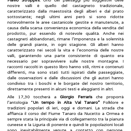
nostre valli è quello del castagneto tradizionale,
caratterizzato dalla maestosità degli alberi e dal prato
sottostante; negli ultimi anni però si sono ridotte
notevolmente le aree castanicole gestite e manutenute, a
causa della scarsa convenienza economica della vendita del
prodotto, pur essendo di notevole qualità. Anche nei
castagneti abbandonati, rimane l’imponenza e la solennità
delle grandi piante, in ogni stagione. Gli alberi hanno
caratterizzato nei secoli la vita e l’economia delle nostre
valli, garantendo una parte consistente di quanto era
necessario per sopravvivere sulle nostre montagne. I
racconti raccolti in questo libro hanno stili, ritmi e contenuti
differenti, ma sono stati tutti ispirati dalle passeggiate,
dalle osservazioni e dalle discussioni che gli autori hanno
condiviso tra i boschi e le borgate del nostro territorio,
direttamente presenti in alcuni testi e aleggianti in altri.
Alle 17,30 toccherà a
Giorgio Ferraris
che proporrà
l’antologia “
Un tempo in Alta Val Tanaro”
Folklore e
tradizioni popolari di ieri, oggi e domani. La strada che
affianca il corso del Fiume Tanaro da Nucetto a Ormea è
sempre stata la principale via di collegamento tra la pianura
cuneese e la Liguria di ponente e quindi le popolazioni locali
sono inevitabilmente venute a contatto con persone,