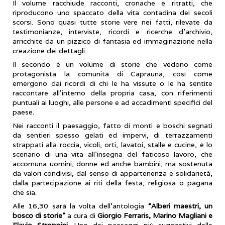
Il volume racchiude racconti, cronache e ritratti, che
riproducono uno spaccato della vita contadina dei secoli
scorsi. Sono quasi tutte storie vere nei fatti, rilevate da
testimonianze, interviste, ricordi e ricerche d'archivio,
arricchite da un pizzico di fantasia ed immaginazione nella
creazione dei dettagli.
Il secondo è un volume di storie che vedono come
protagonista la comunità di Caprauna, così come
emergono dai ricordi di chi le ha vissute o le ha sentite
raccontare all'interno della propria casa, con riferimenti
puntuali ai luoghi, alle persone e ad accadimenti specifici del
paese.
Nei racconti il paesaggio, fatto di monti e boschi segnati
da sentieri spesso gelati ed impervi, di terrazzamenti
strappati alla roccia, vicoli, orti, lavatoi, stalle e cucine, è lo
scenario di una vita all'insegna del faticoso lavoro, che
accomuna uomini, donne ed anche bambini, ma sostenuta
da valori condivisi, dal senso di appartenenza e solidarietà,
dalla partecipazione ai riti della festa, religiosa o pagana
che sia.
Alle 16,30 sarà la volta dell’antologia
“Alberi maestri, un
bosco di storie”
a cura di
Giorgio Ferraris, Marino Magliani e
Flavio Stroppini.
Uno dei paesaggi più suggestivi delle