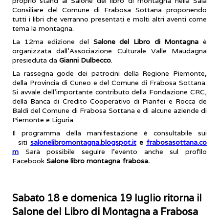
proprio stand al Salone del libro di montagna nella Sala
Consiliare del Comune di Frabosa Sottana proponendo
tutti i libri che verranno presentati e molti altri aventi come
tema la montagna.
La 12ma edizione del
Salone del Libro di Montagna
è
organizzata dall’Associazione Culturale Valle Maudagna
presieduta da
Gianni Dulbecco
.
La rassegna gode dei patrocini della Regione Piemonte,
della Provincia di Cuneo e del Comune di Frabosa Sottana.
Si avvale dell’importante contributo della Fondazione CRC,
della Banca di Credito Cooperativo di Pianfei e Rocca de
Baldi del Comune di Frabosa Sottana e di alcune aziende di
Piemonte e Liguria.
Il programma della manifestazione è consultabile sui
siti
salonelibromontagna.blogspot.it
e
frabosasottana.co
m
Sarà possibile seguire l’evento anche sul profilo
Facebook
Salone libro montagna frabosa.
Sabato 18 e domenica 19 luglio ritorna il
Salone del Libro di Montagna a Frabosa