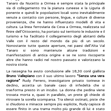
Tanaro da Nucetto a Ormea è sempre stata la principale
via di collegamento tra la pianura cuneese e la Liguria di
ponente e quindi le popolazioni locali sono inevitabilmente
venute a contatto con persone, lingue, e culture di diverse
provenienze, che ne hanno influenzato modelli di vita e
cultura. La linea ferroviaria da Ceva a Ormea, realizzata sul
finire dell’Ottocento, ha portato sul territorio le industrie e il
turismo e ha facilitato il collegamento degli abitanti della
Valle con il resto del mondo da più di un secolo.
Nonostante tutte queste aperture, nei paesi dell’Alta Val
Tanaro si sono mantenute alcune tradizioni e
manifestazioni di antica origine e se ne sono riscoperte
altre che hanno radici nel nostro passato e valorizzano la
nostra storia.
La rassegna ha avuto conclusione alle 18,30 conil giallista
Bruno Vallepiano
con il suo ultimo lavoro
“Senza una vera
ragione”
Rudy Ferrero, investigatore privato torinese in
declino, accetta un banale caso di infedeltà che si
trasforma presto in un incubo. La donna che pedina viene
trovata morta e, quasi in parallelo, un prete gli chiede di
ritrovare la sorella scomparsa. Tra silenzi ostinati, piste che
si chiudono e minacce sempre più esplicite, Rudy capisce di
essere finito in una trama molto più grande di lui: è stato