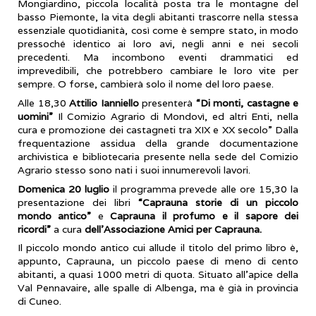
Mongiardino, piccola località posta tra le montagne del
basso Piemonte, la vita degli abitanti trascorre nella stessa
essenziale quotidianità, così come è sempre stato, in modo
pressoché identico ai loro avi, negli anni e nei secoli
precedenti. Ma incombono eventi drammatici ed
imprevedibili, che potrebbero cambiare le loro vite per
sempre. O forse, cambierà solo il nome del loro paese.
Alle 18,30
Attilio Ianniello
presenterà
“Di monti, castagne e
uomini”
Il Comizio Agrario di Mondovì, ed altri Enti, nella
cura e promozione dei castagneti tra XIX e XX secolo” Dalla
frequentazione assidua della grande documentazione
archivistica e bibliotecaria presente nella sede del Comizio
Agrario stesso sono nati i suoi innumerevoli lavori.
Domenica 20 luglio
il programma prevede alle ore 15,30 la
presentazione dei libri
“Caprauna storie di un piccolo
mondo antico”
e
Caprauna il profumo e il sapore dei
ricordi”
a cura
dell’Associazione Amici per Caprauna.
Il piccolo mondo antico cui allude il titolo del primo libro è,
appunto, Caprauna, un piccolo paese di meno di cento
abitanti, a quasi 1000 metri di quota. Situato all'apice della
Val Pennavaire, alle spalle di Albenga, ma è già in provincia
di Cuneo.