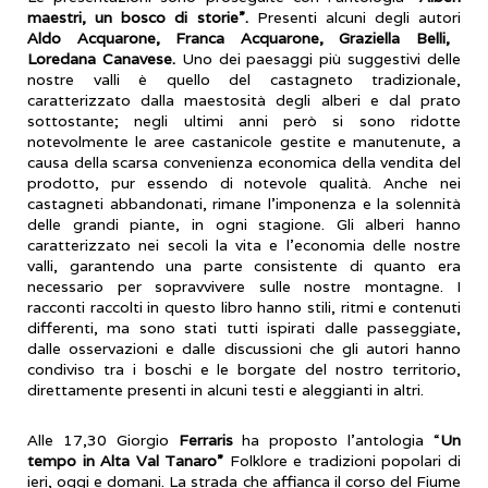
maestri, un bosco di storie”.
Presenti alcuni degli autori
Aldo Acquarone, Franca Acquarone, Graziella Belli,
Loredana Canavese.
Uno dei paesaggi più suggestivi delle
nostre valli è quello del castagneto tradizionale,
caratterizzato dalla maestosità degli alberi e dal prato
sottostante; negli ultimi anni però si sono ridotte
notevolmente le aree castanicole gestite e manutenute, a
causa della scarsa convenienza economica della vendita del
prodotto, pur essendo di notevole qualità. Anche nei
castagneti abbandonati, rimane l’imponenza e la solennità
delle grandi piante, in ogni stagione. Gli alberi hanno
caratterizzato nei secoli la vita e l’economia delle nostre
valli, garantendo una parte consistente di quanto era
necessario per sopravvivere sulle nostre montagne. I
racconti raccolti in questo libro hanno stili, ritmi e contenuti
differenti, ma sono stati tutti ispirati dalle passeggiate,
dalle osservazioni e dalle discussioni che gli autori hanno
condiviso tra i boschi e le borgate del nostro territorio,
direttamente presenti in alcuni testi e aleggianti in altri.
Alle 17,30 Giorgio
Ferraris
ha proposto l’antologia “
Un
tempo in Alta Val Tanaro”
Folklore e tradizioni popolari di
ieri, oggi e domani. La strada che affianca il corso del Fiume