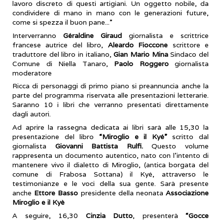
lavoro discreto di questi artigiani. Un oggetto nobile, da
condividere di mano in mano con le generazioni future,
come si spezza il buon pane...”
Interverranno
Géraldine Giraud
giornalista e scrittrice
francese autrice del libro,
Aleardo Fioccone
scrittore e
traduttore del libro in italiano,
Gian Mario Mina
Sindaco del
Comune di Niella Tanaro,
Paolo Roggero
giornalista
moderatore
Ricca di personaggi di primo piano si preannuncia anche la
parte del programma riservata alle presentazioni letterarie.
Saranno 10 i libri che verranno presentati direttamente
dagli autori.
Ad aprire la rassegna dedicata ai libri sarà alle 15,30 la
presentazione del libro
“Miroglio e il Kyé”
scritto dal
giornalista
Giovanni Battista Rulfi.
Questo volume
rappresenta un documento autentico, nato con l’intento di
mantenere vivo il dialetto di Miroglio, (antica borgata del
comune di Frabosa Sottana) il Kyé, attraverso le
testimonianze e le voci della sua gente. Sarà presente
anche
Ettore Basso
presidente della neonata
Associazione
Miroglio e il Kyè
A seguire, 16,30
Cinzia Dutto
, presenterà
“Gocce