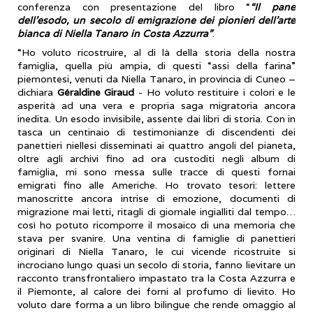
conferenza con presentazione del libro “
“Il pane
dell’esodo, un secolo di emigrazione dei pionieri dell’arte
bianca di Niella Tanaro in Costa Azzurra”
.
“Ho voluto ricostruire, al di là della storia della nostra
famiglia, quella più ampia, di questi “assi della farina”
piemontesi, venuti da Niella Tanaro, in provincia di Cuneo –
dichiara
Géraldine Giraud
- Ho voluto restituire i colori e le
asperità ad una vera e propria saga migratoria ancora
inedita. Un esodo invisibile, assente dai libri di storia. Con in
tasca un centinaio di testimonianze di discendenti dei
panettieri niellesi disseminati ai quattro angoli del pianeta,
oltre agli archivi fino ad ora custoditi negli album di
famiglia, mi sono messa sulle tracce di questi fornai
emigrati fino alle Americhe. Ho trovato tesori: lettere
manoscritte ancora intrise di emozione, documenti di
migrazione mai letti, ritagli di giornale ingialliti dal tempo…
così ho potuto ricomporre il mosaico di una memoria che
stava per svanire. Una ventina di famiglie di panettieri
originari di Niella Tanaro, le cui vicende ricostruite si
incrociano lungo quasi un secolo di storia, fanno lievitare un
racconto transfrontaliero impastato tra la Costa Azzurra e
il Piemonte, al calore dei forni al profumo di lievito. Ho
voluto dare forma a un libro bilingue che rende omaggio al