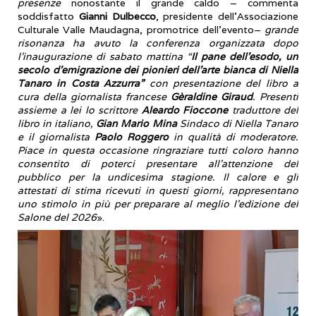
presenze
nonostante il grande caldo – commenta
soddisfatto
Gianni Dulbecco
, presidente dell’Associazione
Culturale Valle Maudagna, promotrice dell’evento–
grande
risonanza ha avuto la conferenza organizzata dopo
l’inaugurazione di sabato mattina “
Il pane dell’esodo, un
secolo d’emigrazione dei pionieri dell’arte bianca di Niella
Tanaro in Costa Azzurra”
con presentazione del libro a
cura della giornalista francese
Gèraldine Giraud
. Presenti
assieme a lei lo scrittore
Aleardo Fioccone
traduttore del
libro in italiano,
Gian Mario Mina
Sindaco di Niella Tanaro
e il giornalista
Paolo Roggero
in qualità di moderatore.
Piace in questa occasione ringraziare tutti coloro hanno
consentito di poterci presentare all’attenzione del
pubblico per la undicesima stagione. Il calore e gli
attestati di stima ricevuti in questi giorni, rappresentano
uno stimolo in più per preparare al meglio l’edizione del
Salone del 2026
».