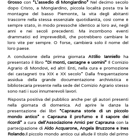
Grosso
con
“L’assedio di Mongiardino”
Nel decimo secolo
dopo Cristo, a Mongiardino, piccola località posta tra le
montagne del basso Piemonte, la vita degli abitanti
trascorre nella stessa essenziale quotidianità, così come è
sempre stato, in modo pressoché identico ai loro avi, negli
anni e nei secoli precedenti. Ma incombono eventi
drammatici ed imprevedibili, che potrebbero cambiare le
loro vite per sempre. O forse, cambierà solo il nome del
loro paese.
A conclusione della prima giornata
Attilio Ianniello
ha
presentato il libro
“Di monti, castagne e uomini”
Il Comizio
Agrario di Mondovì, ed altri Enti, nella cura e promozione
dei castagneti tra XIX e XX secolo” Dalla frequentazione
assidua della grande documentazione archivistica e
bibliotecaria presente nella sede del Comizio Agrario stesso
sono nati i suoi innumerevoli lavori.
Risposta positiva del pubblico anche per gli autori presenti
nella giornata di domenica. Ad aprire le danze la
presentazione dei libri
“Caprauna storie di un piccolo
mondo antico”
e
Caprauna il profumo e il sapore dei
ricordi”
a cura
dell’Associazione Amici per Caprauna
con la
partecipazione di
Aldo Acquarone, Angela Bruzzone e Ines
Rolando.
Il piccolo mondo antico cui allude il titolo del primo