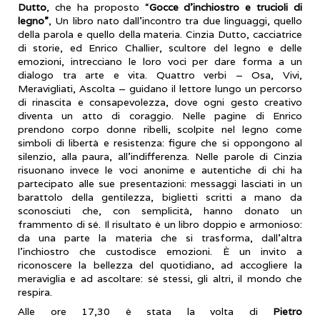
Dutto
, che ha proposto “
Gocce d’inchiostro e trucioli di
legno”
, Un libro nato dall’incontro tra due linguaggi, quello
della parola e quello della materia. Cinzia Dutto, cacciatrice
di storie, ed Enrico Challier, scultore del legno e delle
emozioni, intrecciano le loro voci per dare forma a un
dialogo tra arte e vita. Quattro verbi – Osa, Vivi,
Meravigliati, Ascolta – guidano il lettore lungo un percorso
di rinascita e consapevolezza, dove ogni gesto creativo
diventa un atto di coraggio. Nelle pagine di Enrico
prendono corpo donne ribelli, scolpite nel legno come
simboli di libertà e resistenza: figure che si oppongono al
silenzio, alla paura, all’indifferenza. Nelle parole di Cinzia
risuonano invece le voci anonime e autentiche di chi ha
partecipato alle sue presentazioni: messaggi lasciati in un
barattolo della gentilezza, biglietti scritti a mano da
sconosciuti che, con semplicità, hanno donato un
frammento di sé. Il risultato è un libro doppio e armonioso:
da una parte la materia che si trasforma, dall’altra
l’inchiostro che custodisce emozioni. È un invito a
riconoscere la bellezza del quotidiano, ad accogliere la
meraviglia e ad ascoltare: sé stessi, gli altri, il mondo che
respira.
Alle ore 17,30 è stata la volta di
Pietro