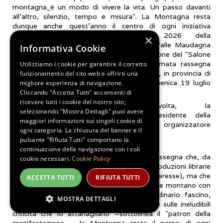
montagna
è un modo di vivere la vita. Un passo davanti
all'altro, silenzio, tempo e misura". La Montagna resta
dunque anche quest’anno il centro di ogni iniziativa
promossa nell’ambito dell’edizione 2026 della
×
manifestazione. L'Associazione Culturale Valle Maudagna
Informativa Cookie
annuncia l'organizzazione della 12ma edizione del "Salone
del Libro di Montagna", popolare e rinomata rassegna
Utilizziamo i cookie per garantire il corretto
culturale in programma a Frabosa Sottana, in provincia di
funzionamento del sito web e offrirti una
Cuneo, nelle giornate di sabato 18 e domenica 19 luglio
migliore esperienza di navigazione.
prossimi.
Cliccando "Accetta Tutti" acconsenti di
ricevere tutti i cookie del nostro sito;
Grande, ancora una volta, la
selezionando "Mostra Dettagli" puoi avere
soddisfazione di Gianni Dulbecco, presidente della
maggiori informazioni sui singoli cookie di
Associazione Culturale Valle Maudagna e organizzatore
ogni categoria. La chiusura del banner e il
dell'evento.
pulsante "Rifiuta Tutti" comportano la
continuazione della navigazione con i soli
«Ogni anno una candelina in più per una rassegna che, da
cookie necessari.
Cookie Policy
sempre, dirige lo sguardo verso le nuove produzioni librarie
(che non sono poche e tutte di notevole interesse), ma che
ACCETTA TUTTI
RIFIUTA TUTTI
è attenta a tutto ciò che riguarda l'ambiente montano con
le sue innumerevoli bellezze, il suo straordinario fascino,
MOSTRA DETTAGLI
ponendo però anche particolare attenzione sulle ineludibili
criticità che lo attanagliano –sottolinea il "patron della
manifestazione – la Montagna resta il perno di ogni