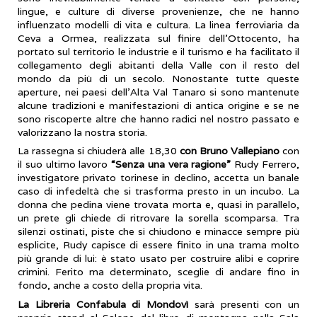
lingue, e culture di diverse provenienze, che ne hanno
influenzato modelli di vita e cultura. La linea ferroviaria da
Ceva a Ormea, realizzata sul finire dell’Ottocento, ha
portato sul territorio le industrie e il turismo e ha facilitato il
collegamento degli abitanti della Valle con il resto del
mondo da più di un secolo. Nonostante tutte queste
aperture, nei paesi dell’Alta Val Tanaro si sono mantenute
alcune tradizioni e manifestazioni di antica origine e se ne
sono riscoperte altre che hanno radici nel nostro passato e
valorizzano la nostra storia.
La rassegna si chiuderà alle 18,30
con Bruno Vallepiano
con
il suo ultimo lavoro
“Senza una vera ragione”
Rudy Ferrero,
investigatore privato torinese in declino, accetta un banale
caso di infedeltà che si trasforma presto in un incubo. La
donna che pedina viene trovata morta e, quasi in parallelo,
un prete gli chiede di ritrovare la sorella scomparsa. Tra
silenzi ostinati, piste che si chiudono e minacce sempre più
esplicite, Rudy capisce di essere finito in una trama molto
più grande di lui: è stato usato per costruire alibi e coprire
crimini. Ferito ma determinato, sceglie di andare fino in
fondo, anche a costo della propria vita.
La Libreria Confabula di Mondovì
sarà presenti con un