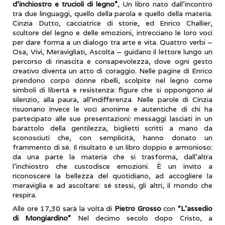
d’inchiostro e trucioli di legno”
, Un libro nato dall’incontro
tra due linguaggi, quello della parola e quello della materia.
Cinzia Dutto, cacciatrice di storie, ed Enrico Challier,
scultore del legno e delle emozioni, intrecciano le loro voci
per dare forma a un dialogo tra arte e vita. Quattro verbi –
Osa, Vivi, Meravigliati, Ascolta – guidano il lettore lungo un
percorso di rinascita e consapevolezza, dove ogni gesto
creativo diventa un atto di coraggio. Nelle pagine di Enrico
prendono corpo donne ribelli, scolpite nel legno come
simboli di libertà e resistenza: figure che si oppongono al
silenzio, alla paura, all’indifferenza. Nelle parole di Cinzia
risuonano invece le voci anonime e autentiche di chi ha
partecipato alle sue presentazioni: messaggi lasciati in un
barattolo della gentilezza, biglietti scritti a mano da
sconosciuti che, con semplicità, hanno donato un
frammento di sé. Il risultato è un libro doppio e armonioso:
da una parte la materia che si trasforma, dall’altra
l’inchiostro che custodisce emozioni. È un invito a
riconoscere la bellezza del quotidiano, ad accogliere la
meraviglia e ad ascoltare: sé stessi, gli altri, il mondo che
respira.
Alle ore 17,30 sarà la volta di
Pietro Grosso
con
“L’assedio
di Mongiardino”
Nel decimo secolo dopo Cristo, a