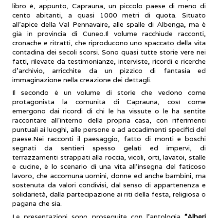
libro è, appunto, Caprauna, un piccolo paese di meno di
cento abitanti, a quasi 1000 metri di quota. Situato
all'apice della Val Pennavaire, alle spalle di Albenga, ma è
già in provincia di Cuneo.Il volume racchiude racconti,
cronache e ritratti, che riproducono uno spaccato della vita
contadina dei secoli scorsi. Sono quasi tutte storie vere nei
fatti, rilevate da testimonianze, interviste, ricordi e ricerche
d'archivio, arricchite da un pizzico di fantasia ed
immaginazione nella creazione dei dettagli.
Il secondo è un volume di storie che vedono come
protagonista la comunità di Caprauna, così come
emergono dai ricordi di chi le ha vissute o le ha sentite
raccontare all'interno della propria casa, con riferimenti
puntuali ai luoghi, alle persone e ad accadimenti specifici del
paese.Nei racconti il paesaggio, fatto di monti e boschi
segnati da sentieri spesso gelati ed impervi, di
terrazzamenti strappati alla roccia, vicoli, orti, lavatoi, stalle
e cucine, è lo scenario di una vita all'insegna del faticoso
lavoro, che accomuna uomini, donne ed anche bambini, ma
sostenuta da valori condivisi, dal senso di appartenenza e
solidarietà, dalla partecipazione ai riti della festa, religiosa o
pagana che sia.
Le presentazioni sono proseguite con l’antologia
“Alberi