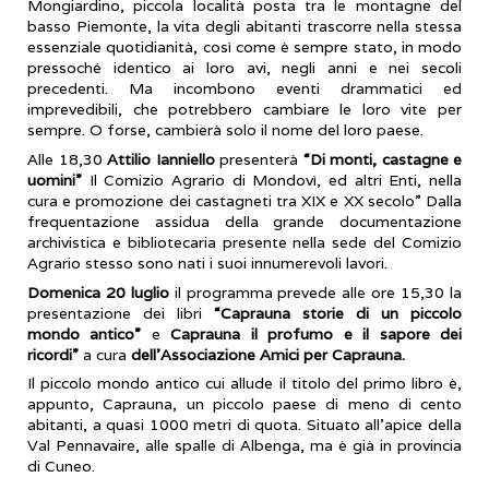
Mongiardino, piccola località posta tra le montagne del
basso Piemonte, la vita degli abitanti trascorre nella stessa
essenziale quotidianità, così come è sempre stato, in modo
pressoché identico ai loro avi, negli anni e nei secoli
precedenti. Ma incombono eventi drammatici ed
imprevedibili, che potrebbero cambiare le loro vite per
sempre. O forse, cambierà solo il nome del loro paese.
Alle 18,30
Attilio Ianniello
presenterà
“Di monti, castagne e
uomini”
Il Comizio Agrario di Mondovì, ed altri Enti, nella
cura e promozione dei castagneti tra XIX e XX secolo” Dalla
frequentazione assidua della grande documentazione
archivistica e bibliotecaria presente nella sede del Comizio
Agrario stesso sono nati i suoi innumerevoli lavori.
Domenica 20 luglio
il programma prevede alle ore 15,30 la
presentazione dei libri
“Caprauna storie di un piccolo
mondo antico”
e
Caprauna il profumo e il sapore dei
ricordi”
a cura
dell’Associazione Amici per Caprauna.
Il piccolo mondo antico cui allude il titolo del primo libro è,
appunto, Caprauna, un piccolo paese di meno di cento
abitanti, a quasi 1000 metri di quota. Situato all'apice della
Val Pennavaire, alle spalle di Albenga, ma è già in provincia
di Cuneo.