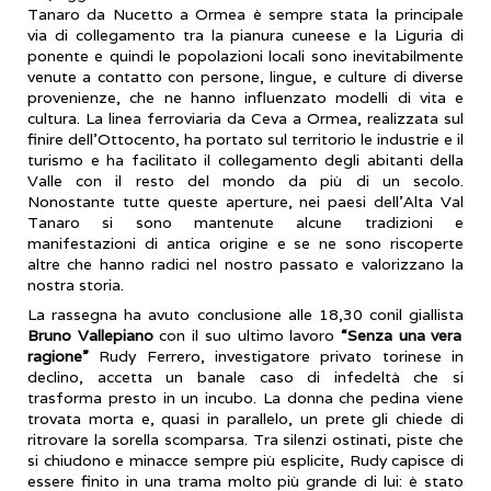
Tanaro da Nucetto a Ormea è sempre stata la principale
via di collegamento tra la pianura cuneese e la Liguria di
ponente e quindi le popolazioni locali sono inevitabilmente
venute a contatto con persone, lingue, e culture di diverse
provenienze, che ne hanno influenzato modelli di vita e
cultura. La linea ferroviaria da Ceva a Ormea, realizzata sul
finire dell’Ottocento, ha portato sul territorio le industrie e il
turismo e ha facilitato il collegamento degli abitanti della
Valle con il resto del mondo da più di un secolo.
Nonostante tutte queste aperture, nei paesi dell’Alta Val
Tanaro si sono mantenute alcune tradizioni e
manifestazioni di antica origine e se ne sono riscoperte
altre che hanno radici nel nostro passato e valorizzano la
nostra storia.
La rassegna ha avuto conclusione alle 18,30 conil giallista
Bruno Vallepiano
con il suo ultimo lavoro
“Senza una vera
ragione”
Rudy Ferrero, investigatore privato torinese in
declino, accetta un banale caso di infedeltà che si
trasforma presto in un incubo. La donna che pedina viene
trovata morta e, quasi in parallelo, un prete gli chiede di
ritrovare la sorella scomparsa. Tra silenzi ostinati, piste che
si chiudono e minacce sempre più esplicite, Rudy capisce di
essere finito in una trama molto più grande di lui: è stato