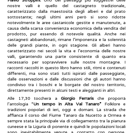
nostre valli è quello del castagneto tradizionale,
caratterizzato dalla maestosità degli alberi e dal prato
sottostante; negli ultimi anni però si sono ridotte
notevolmente le aree castanicole gestite e manutenute, a
causa della scarsa convenienza economica della vendita del
prodotto, pur essendo di notevole qualità. Anche nei
castagneti abbandonati, rimane l’imponenza e la solennità
delle grandi piante, in ogni stagione. Gli alberi hanno
caratterizzato nei secoli la vita e l’economia delle nostre
valli, garantendo una parte consistente di quanto era
necessario per sopravvivere sulle nostre montagne. I
racconti raccolti in questo libro hanno stili, ritmi e contenuti
differenti, ma sono stati tutti ispirati dalle passeggiate,
dalle osservazioni e dalle discussioni che gli autori hanno
condiviso tra i boschi e le borgate del nostro territorio,
direttamente presenti in alcuni testi e aleggianti in altri.
Alle 17,30 toccherà a
Giorgio Ferraris
che proporrà
l’antologia “
Un tempo in Alta Val Tanaro”
Folklore e
tradizioni popolari di ieri, oggi e domani. La strada che
affianca il corso del Fiume Tanaro da Nucetto a Ormea è
sempre stata la principale via di collegamento tra la pianura
cuneese e la Liguria di ponente e quindi le popolazioni locali
sono inevitabilmente venute a contatto con persone,