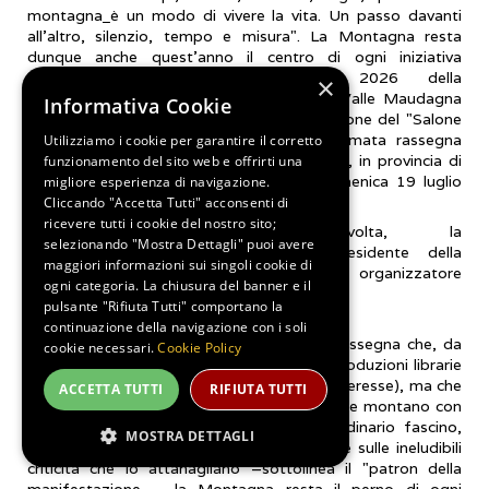
montagna
è un modo di vivere la vita. Un passo davanti
all'altro, silenzio, tempo e misura". La Montagna resta
dunque anche quest’anno il centro di ogni iniziativa
promossa nell’ambito dell’edizione 2026 della
×
manifestazione. L'Associazione Culturale Valle Maudagna
Informativa Cookie
annuncia l'organizzazione della 12ma edizione del "Salone
del Libro di Montagna", popolare e rinomata rassegna
Utilizziamo i cookie per garantire il corretto
culturale in programma a Frabosa Sottana, in provincia di
funzionamento del sito web e offrirti una
Cuneo, nelle giornate di sabato 18 e domenica 19 luglio
migliore esperienza di navigazione.
prossimi.
Cliccando "Accetta Tutti" acconsenti di
ricevere tutti i cookie del nostro sito;
Grande, ancora una volta, la
selezionando "Mostra Dettagli" puoi avere
soddisfazione di Gianni Dulbecco, presidente della
maggiori informazioni sui singoli cookie di
Associazione Culturale Valle Maudagna e organizzatore
ogni categoria. La chiusura del banner e il
dell'evento.
pulsante "Rifiuta Tutti" comportano la
continuazione della navigazione con i soli
«Ogni anno una candelina in più per una rassegna che, da
cookie necessari.
Cookie Policy
sempre, dirige lo sguardo verso le nuove produzioni librarie
(che non sono poche e tutte di notevole interesse), ma che
ACCETTA TUTTI
RIFIUTA TUTTI
è attenta a tutto ciò che riguarda l'ambiente montano con
le sue innumerevoli bellezze, il suo straordinario fascino,
MOSTRA DETTAGLI
ponendo però anche particolare attenzione sulle ineludibili
criticità che lo attanagliano –sottolinea il "patron della
manifestazione – la Montagna resta il perno di ogni