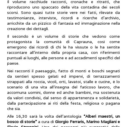
Il volume racchiude racconti, cronache e ritratti, che
riproducono uno spaccato della vita contadina dei secoli
scorsi. Sono quasi tutte storie vere nei fatti, rilevate da
testimonianze, interviste, ricordi e ricerche d'archivio,
arricchite da un pizzico di fantasia ed immaginazione nella
creazione dei dettagli.
Il secondo è un volume di storie che vedono come
protagonista la comunità di Caprauna, così come
emergono dai ricordi di chi le ha vissute o le ha sentite
raccontare all'interno della propria casa, con riferimenti
puntuali ai luoghi, alle persone e ad accadimenti specifici del
paese.
Nei racconti il paesaggio, fatto di monti e boschi segnati
da sentieri spesso gelati ed impervi, di terrazzamenti
strappati alla roccia, vicoli, orti, lavatoi, stalle e cucine, è lo
scenario di una vita all'insegna del faticoso lavoro, che
accomuna uomini, donne ed anche bambini, ma sostenuta
da valori condivisi, dal senso di appartenenza e solidarietà,
dalla partecipazione ai riti della festa, religiosa o pagana
che sia.
Alle 16,30 sarà la volta dell’antologia
“Alberi maestri, un
bosco di storie”
a cura di
Giorgio Ferraris, Marino Magliani e
Flavio Stroppini.
Uno dei paesaggi più suggestivi delle