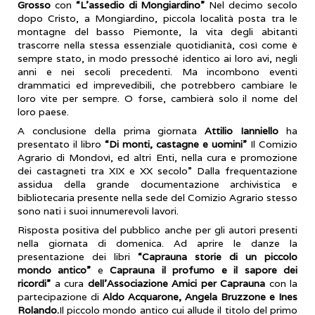
Grosso
con
“L’assedio di Mongiardino”
Nel decimo secolo
dopo Cristo, a Mongiardino, piccola località posta tra le
montagne del basso Piemonte, la vita degli abitanti
trascorre nella stessa essenziale quotidianità, così come è
sempre stato, in modo pressoché identico ai loro avi, negli
anni e nei secoli precedenti. Ma incombono eventi
drammatici ed imprevedibili, che potrebbero cambiare le
loro vite per sempre. O forse, cambierà solo il nome del
loro paese.
A conclusione della prima giornata
Attilio Ianniello
ha
presentato il libro
“Di monti, castagne e uomini”
Il Comizio
Agrario di Mondovì, ed altri Enti, nella cura e promozione
dei castagneti tra XIX e XX secolo” Dalla frequentazione
assidua della grande documentazione archivistica e
bibliotecaria presente nella sede del Comizio Agrario stesso
sono nati i suoi innumerevoli lavori.
Risposta positiva del pubblico anche per gli autori presenti
nella giornata di domenica. Ad aprire le danze la
presentazione dei libri
“Caprauna storie di un piccolo
mondo antico”
e
Caprauna il profumo e il sapore dei
ricordi”
a cura
dell’Associazione Amici per Caprauna
con la
partecipazione di
Aldo Acquarone, Angela Bruzzone e Ines
Rolando.
Il piccolo mondo antico cui allude il titolo del primo