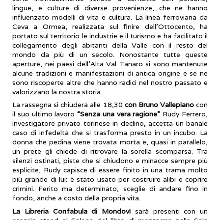
lingue, e culture di diverse provenienze, che ne hanno
influenzato modelli di vita e cultura. La linea ferroviaria da
Ceva a Ormea, realizzata sul finire dell’Ottocento, ha
portato sul territorio le industrie e il turismo e ha facilitato il
collegamento degli abitanti della Valle con il resto del
mondo da più di un secolo. Nonostante tutte queste
aperture, nei paesi dell’Alta Val Tanaro si sono mantenute
alcune tradizioni e manifestazioni di antica origine e se ne
sono riscoperte altre che hanno radici nel nostro passato e
valorizzano la nostra storia.
La rassegna si chiuderà alle 18,30
con Bruno Vallepiano
con
il suo ultimo lavoro
“Senza una vera ragione”
Rudy Ferrero,
investigatore privato torinese in declino, accetta un banale
caso di infedeltà che si trasforma presto in un incubo. La
donna che pedina viene trovata morta e, quasi in parallelo,
un prete gli chiede di ritrovare la sorella scomparsa. Tra
silenzi ostinati, piste che si chiudono e minacce sempre più
esplicite, Rudy capisce di essere finito in una trama molto
più grande di lui: è stato usato per costruire alibi e coprire
crimini. Ferito ma determinato, sceglie di andare fino in
fondo, anche a costo della propria vita.
La Libreria Confabula di Mondovì
sarà presenti con un