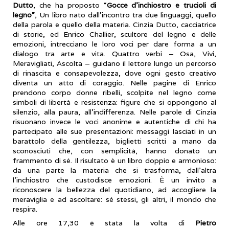
Dutto
, che ha proposto “
Gocce d’inchiostro e trucioli di
legno”
, Un libro nato dall’incontro tra due linguaggi, quello
della parola e quello della materia. Cinzia Dutto, cacciatrice
di storie, ed Enrico Challier, scultore del legno e delle
emozioni, intrecciano le loro voci per dare forma a un
dialogo tra arte e vita. Quattro verbi – Osa, Vivi,
Meravigliati, Ascolta – guidano il lettore lungo un percorso
di rinascita e consapevolezza, dove ogni gesto creativo
diventa un atto di coraggio. Nelle pagine di Enrico
prendono corpo donne ribelli, scolpite nel legno come
simboli di libertà e resistenza: figure che si oppongono al
silenzio, alla paura, all’indifferenza. Nelle parole di Cinzia
risuonano invece le voci anonime e autentiche di chi ha
partecipato alle sue presentazioni: messaggi lasciati in un
barattolo della gentilezza, biglietti scritti a mano da
sconosciuti che, con semplicità, hanno donato un
frammento di sé. Il risultato è un libro doppio e armonioso:
da una parte la materia che si trasforma, dall’altra
l’inchiostro che custodisce emozioni. È un invito a
riconoscere la bellezza del quotidiano, ad accogliere la
meraviglia e ad ascoltare: sé stessi, gli altri, il mondo che
respira.
Alle ore 17,30 è stata la volta di
Pietro