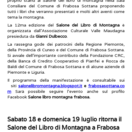
proprio stand al Salone del libro di montagna nella Sala
Consiliare del Comune di Frabosa Sottana proponendo
tutti i libri che verranno presentati e molti altri aventi come
tema la montagna.
La 12ma edizione del
Salone del Libro di Montagna
è
organizzata dall’Associazione Culturale Valle Maudagna
presieduta da
Gianni Dulbecco
.
La rassegna gode dei patrocini della Regione Piemonte,
della Provincia di Cuneo e del Comune di Frabosa Sottana.
Si avvale dell’importante contributo della Fondazione CRC,
della Banca di Credito Cooperativo di Pianfei e Rocca de
Baldi del Comune di Frabosa Sottana e di alcune aziende di
Piemonte e Liguria.
Il programma della manifestazione è consultabile sui
siti
salonelibromontagna.blogspot.it
e
frabosasottana.co
m
Sarà possibile seguire l’evento anche sul profilo
Facebook
Salone libro montagna frabosa.
Sabato 18 e domenica 19 luglio ritorna il
Salone del Libro di Montagna a Frabosa