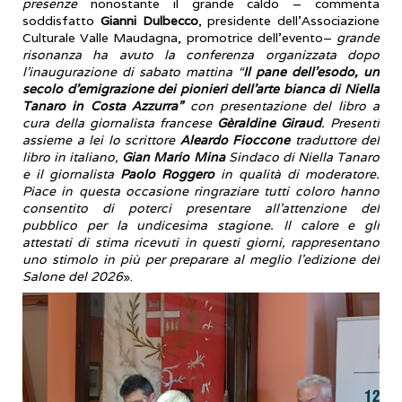
presenze
nonostante il grande caldo – commenta
soddisfatto
Gianni Dulbecco
, presidente dell’Associazione
Culturale Valle Maudagna, promotrice dell’evento–
grande
risonanza ha avuto la conferenza organizzata dopo
l’inaugurazione di sabato mattina “
Il pane dell’esodo, un
secolo d’emigrazione dei pionieri dell’arte bianca di Niella
Tanaro in Costa Azzurra”
con presentazione del libro a
cura della giornalista francese
Gèraldine Giraud
. Presenti
assieme a lei lo scrittore
Aleardo Fioccone
traduttore del
libro in italiano,
Gian Mario Mina
Sindaco di Niella Tanaro
e il giornalista
Paolo Roggero
in qualità di moderatore.
Piace in questa occasione ringraziare tutti coloro hanno
consentito di poterci presentare all’attenzione del
pubblico per la undicesima stagione. Il calore e gli
attestati di stima ricevuti in questi giorni, rappresentano
uno stimolo in più per preparare al meglio l’edizione del
Salone del 2026
».