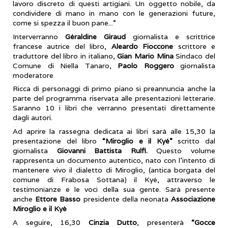
lavoro discreto di questi artigiani. Un oggetto nobile, da
condividere di mano in mano con le generazioni future,
come si spezza il buon pane...”
Interverranno
Géraldine Giraud
giornalista e scrittrice
francese autrice del libro,
Aleardo Fioccone
scrittore e
traduttore del libro in italiano,
Gian Mario Mina
Sindaco del
Comune di Niella Tanaro,
Paolo Roggero
giornalista
moderatore
Ricca di personaggi di primo piano si preannuncia anche la
parte del programma riservata alle presentazioni letterarie.
Saranno 10 i libri che verranno presentati direttamente
dagli autori.
Ad aprire la rassegna dedicata ai libri sarà alle 15,30 la
presentazione del libro
“Miroglio e il Kyé”
scritto dal
giornalista
Giovanni Battista Rulfi.
Questo volume
rappresenta un documento autentico, nato con l’intento di
mantenere vivo il dialetto di Miroglio, (antica borgata del
comune di Frabosa Sottana) il Kyé, attraverso le
testimonianze e le voci della sua gente. Sarà presente
anche
Ettore Basso
presidente della neonata
Associazione
Miroglio e il Kyè
A seguire, 16,30
Cinzia Dutto
, presenterà
“Gocce