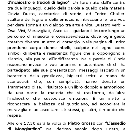
d’inchiostro e trucioli di legno”
, Un libro nato dall’incontro
tra due linguaggi, quello della parola e quello della materia.
Cinzia Dutto, cacciatrice di storie, ed Enrico Challier,
scultore del legno e delle emozioni, intrecciano le loro voci
per dare forma a un dialogo tra arte e vita. Quattro verbi –
Osa, Vivi, Meravigliati, Ascolta – guidano il lettore lungo un
percorso di rinascita e consapevolezza, dove ogni gesto
creativo diventa un atto di coraggio. Nelle pagine di Enrico
prendono corpo donne ribelli, scolpite nel legno come
simboli di libertà e resistenza: figure che si oppongono al
silenzio, alla paura, all’indifferenza. Nelle parole di Cinzia
risuonano invece le voci anonime e autentiche di chi ha
partecipato alle sue presentazioni: messaggi lasciati in un
barattolo della gentilezza, biglietti scritti a mano da
sconosciuti che, con semplicità, hanno donato un
frammento di sé. Il risultato è un libro doppio e armonioso:
da una parte la materia che si trasforma, dall’altra
l’inchiostro che custodisce emozioni. È un invito a
riconoscere la bellezza del quotidiano, ad accogliere la
meraviglia e ad ascoltare: sé stessi, gli altri, il mondo che
respira.
Alle ore 17,30 sarà la volta di
Pietro Grosso
con
“L’assedio
di Mongiardino”
Nel decimo secolo dopo Cristo, a