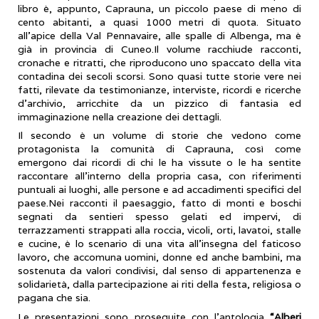
libro è, appunto, Caprauna, un piccolo paese di meno di
cento abitanti, a quasi 1000 metri di quota. Situato
all'apice della Val Pennavaire, alle spalle di Albenga, ma è
già in provincia di Cuneo.Il volume racchiude racconti,
cronache e ritratti, che riproducono uno spaccato della vita
contadina dei secoli scorsi. Sono quasi tutte storie vere nei
fatti, rilevate da testimonianze, interviste, ricordi e ricerche
d'archivio, arricchite da un pizzico di fantasia ed
immaginazione nella creazione dei dettagli.
Il secondo è un volume di storie che vedono come
protagonista la comunità di Caprauna, così come
emergono dai ricordi di chi le ha vissute o le ha sentite
raccontare all'interno della propria casa, con riferimenti
puntuali ai luoghi, alle persone e ad accadimenti specifici del
paese.Nei racconti il paesaggio, fatto di monti e boschi
segnati da sentieri spesso gelati ed impervi, di
terrazzamenti strappati alla roccia, vicoli, orti, lavatoi, stalle
e cucine, è lo scenario di una vita all'insegna del faticoso
lavoro, che accomuna uomini, donne ed anche bambini, ma
sostenuta da valori condivisi, dal senso di appartenenza e
solidarietà, dalla partecipazione ai riti della festa, religiosa o
pagana che sia.
Le presentazioni sono proseguite con l’antologia
“Alberi