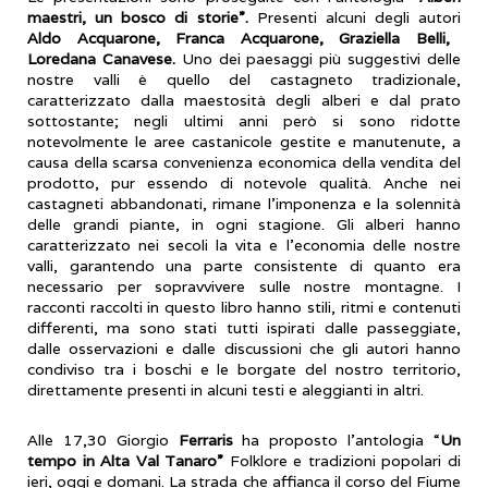
maestri, un bosco di storie”.
Presenti alcuni degli autori
Aldo Acquarone, Franca Acquarone, Graziella Belli,
Loredana Canavese.
Uno dei paesaggi più suggestivi delle
nostre valli è quello del castagneto tradizionale,
caratterizzato dalla maestosità degli alberi e dal prato
sottostante; negli ultimi anni però si sono ridotte
notevolmente le aree castanicole gestite e manutenute, a
causa della scarsa convenienza economica della vendita del
prodotto, pur essendo di notevole qualità. Anche nei
castagneti abbandonati, rimane l’imponenza e la solennità
delle grandi piante, in ogni stagione. Gli alberi hanno
caratterizzato nei secoli la vita e l’economia delle nostre
valli, garantendo una parte consistente di quanto era
necessario per sopravvivere sulle nostre montagne. I
racconti raccolti in questo libro hanno stili, ritmi e contenuti
differenti, ma sono stati tutti ispirati dalle passeggiate,
dalle osservazioni e dalle discussioni che gli autori hanno
condiviso tra i boschi e le borgate del nostro territorio,
direttamente presenti in alcuni testi e aleggianti in altri.
Alle 17,30 Giorgio
Ferraris
ha proposto l’antologia “
Un
tempo in Alta Val Tanaro”
Folklore e tradizioni popolari di
ieri, oggi e domani. La strada che affianca il corso del Fiume