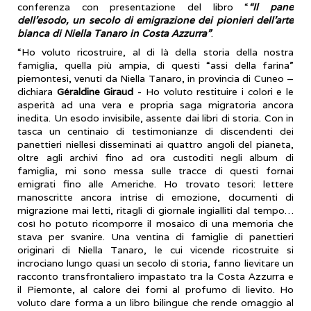
conferenza con presentazione del libro “
“Il pane
dell’esodo, un secolo di emigrazione dei pionieri dell’arte
bianca di Niella Tanaro in Costa Azzurra”
.
“Ho voluto ricostruire, al di là della storia della nostra
famiglia, quella più ampia, di questi “assi della farina”
piemontesi, venuti da Niella Tanaro, in provincia di Cuneo –
dichiara
Géraldine Giraud
- Ho voluto restituire i colori e le
asperità ad una vera e propria saga migratoria ancora
inedita. Un esodo invisibile, assente dai libri di storia. Con in
tasca un centinaio di testimonianze di discendenti dei
panettieri niellesi disseminati ai quattro angoli del pianeta,
oltre agli archivi fino ad ora custoditi negli album di
famiglia, mi sono messa sulle tracce di questi fornai
emigrati fino alle Americhe. Ho trovato tesori: lettere
manoscritte ancora intrise di emozione, documenti di
migrazione mai letti, ritagli di giornale ingialliti dal tempo…
così ho potuto ricomporre il mosaico di una memoria che
stava per svanire. Una ventina di famiglie di panettieri
originari di Niella Tanaro, le cui vicende ricostruite si
incrociano lungo quasi un secolo di storia, fanno lievitare un
racconto transfrontaliero impastato tra la Costa Azzurra e
il Piemonte, al calore dei forni al profumo di lievito. Ho
voluto dare forma a un libro bilingue che rende omaggio al